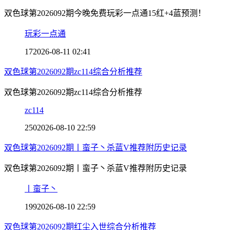
双色球第2026092期今晚免费玩彩一点通15红+4蓝预测！
玩彩一点通
17
2026-08-11 02:41
双色球第2026092期zc114综合分析推荐
双色球第2026092期zc114综合分析推荐
zc114
250
2026-08-10 22:59
双色球第2026092期丨蛮子丶杀蓝V推荐附历史记录
双色球第2026092期丨蛮子丶杀蓝V推荐附历史记录
丨蛮子丶
199
2026-08-10 22:59
双色球第2026092期红尘入世综合分析推荐