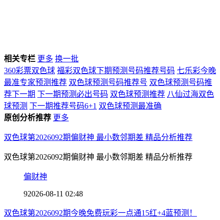
相关专栏
更多
换一批
360彩票双色球
福彩双色球下期预测号码推荐号码
七乐彩今晚
最准专家预测推荐
双色球预测号码推荐号
双色球预测号码推
荐下一期
下一期预测必出号码
双色球预测推荐
八仙过海双色
球预测
下一期推荐号码6+1
双色球预测最准确
原创分析推荐
更多
双色球第2026092期偏财神 最小数邻期差 精品分析推荐
双色球第2026092期偏财神 最小数邻期差 精品分析推荐
偏财神
9
2026-08-11 02:48
双色球第2026092期今晚免费玩彩一点通15红+4蓝预测！