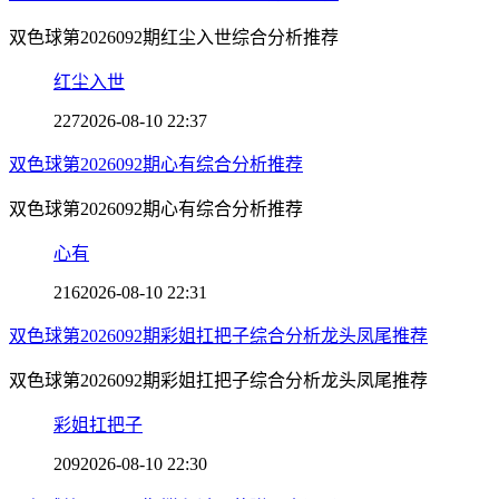
双色球第2026092期红尘入世综合分析推荐
红尘入世
227
2026-08-10 22:37
双色球第2026092期心有综合分析推荐
双色球第2026092期心有综合分析推荐
心有
216
2026-08-10 22:31
双色球第2026092期彩姐扛把子综合分析龙头凤尾推荐
双色球第2026092期彩姐扛把子综合分析龙头凤尾推荐
彩姐扛把子
209
2026-08-10 22:30