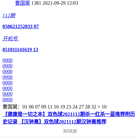
曹国舅
1381
2021-09-29 12:03
112期
05
06
21
25
28
33
07
开机号
05
10
11
14
16
19
13
0
0
0
0
0
0
0
0
0
0
0
0
0
0
0
0
0
0
0
0
0
0
0
0
0
0
0
0
0
0
0
0
曹国舅：01 06 07 09 11 16 19 23 24 27 28 32 + 10
【健康是一切之本】双色球2021112期杀一红杀一蓝推荐附历
史记录
【汉钟离】双色球2021112期汉钟离推荐