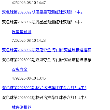
425
2026-08-10 14:47
双色球第2026092期周星星预测红球双胆！4中2
双色球第2026092期周星星预测红球双胆！4中2
周星星预测
720
2026-08-10 14:23
双色球第2026092期双鬼夺金 专门研究蓝球精准推荐
双色球第2026092期双鬼夺金 专门研究蓝球精准推荐
双鬼夺金
479
2026-08-10 13:45
双色球第2026092期林兴洛推荐红球杀六红！4中3
双色球第2026092期林兴洛推荐红球杀六红！4中3
林兴洛推荐