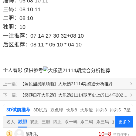
缩码：05 08 10 11
三码：08 10 11
二胆：08 10
独胆：10
一注推荐：07 14 27 30 32+08 10
后区推荐：08 11 * 05 10 * 04 10
个人看彩 仅供参考
【蓝色幽灵顺顺顺】大乐透21114期综合分析推荐
【悠游自在大乐透】大乐透21114期历史上的114与2021114期大乐透开机号及分析