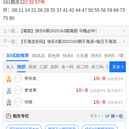
161期杀3
22
32
57
中
开：08 11 14 21 28 29 35 37 41 42 44 47 50 55 56 59 69 73
75 80
【毒胆】快乐8第2025163期毒胆 今晚必中！
【于海滨杀码】快乐8第2025163期于海滨+每日于海滨杀码精选《保真》
相关专栏
换一批
更多