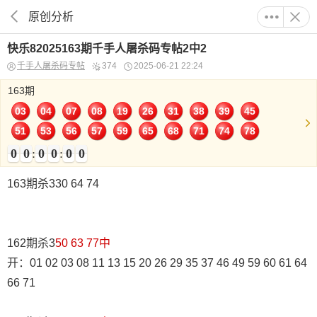
原创分析
快乐82025163期千手人屠杀码专帖2中2
千手人屠杀码专帖
374
2025-06-21 22:24
163期
03
04
07
08
19
26
31
38
39
45
51
53
56
57
59
65
68
71
74
78
0
0
0
0
0
0
0
0
0
0
0
0
0
0
0
0
0
0
0
0
0
0
0
0
163期杀330 64 74
162期杀3
50
63
77
中
开：01 02 03 08 11 13 15 20 26 29 35 37 46 49 59 60 61 64
66 71