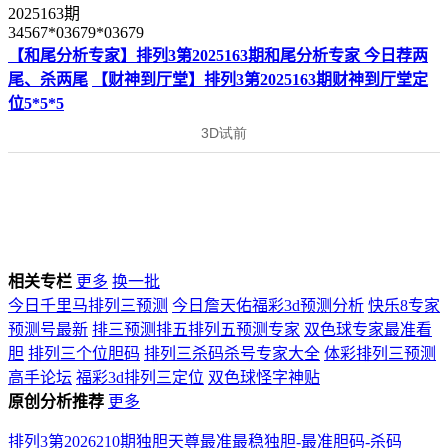
2025163期
34567*03679*03679
【和尾分析专家】排列3第2025163期和尾分析专家 今日荐两
尾、杀两尾
【财神到厅堂】排列3第2025163期财神到厅堂定
位5*5*5
相关专栏
更多
换一批
今日千里马排列三预测
今日詹天佑福彩3d预测分析
快乐8专家
预测号最新
排三预测排五排列五预测专家
双色球专家最准看
胆
排列三个位胆码
排列三杀码杀号专家大全
体彩排列三预测
高手论坛
福彩3d排列三定位
双色球怪字神贴
原创分析推荐
更多
排列3第2026210期独胆天尊最准最稳独胆-最准胆码-杀码