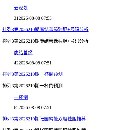
云深处
31
2026-08-08 07:53
排列3第2026210期廣结善缘独胆+号码分析
排列3第2026210期廣结善缘独胆+号码分析
廣结善缘
42
2026-08-08 07:51
排列3第2026210期一杯倒预测
排列3第2026210期一杯倒预测
一杯倒
65
2026-08-08 07:51
排列3第2026210期张国臂掖双胆独胆推荐