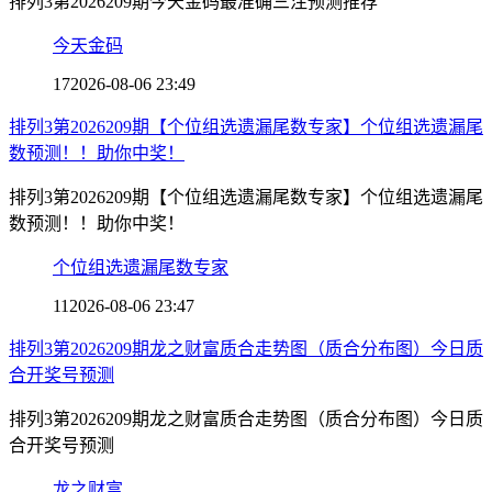
排列3第2026209期今天金码最准确三注预测推荐
今天金码
17
2026-08-06 23:49
排列3第2026209期【个位组选遗漏尾数专家】个位组选遗漏尾
数预测！！助你中奖！
排列3第2026209期【个位组选遗漏尾数专家】个位组选遗漏尾
数预测！！助你中奖！
个位组选遗漏尾数专家
11
2026-08-06 23:47
排列3第2026209期龙之财富质合走势图（质合分布图）今日质
合开奖号预测
排列3第2026209期龙之财富质合走势图（质合分布图）今日质
合开奖号预测
龙之财富