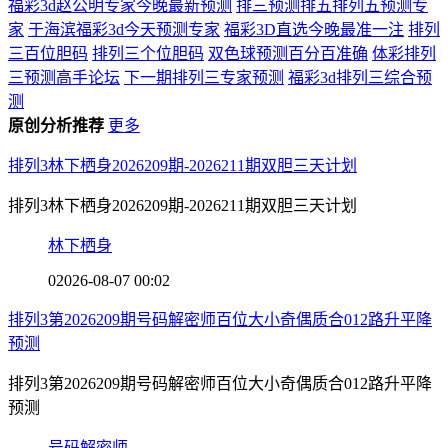
福彩3d赵公明专家今晚最新预测
排三预测排五排列五预测专
家
于海滨福彩3d今天预测专家
福彩3D直选今晚最准一注
排列
三百位胆码
排列三个位胆码
双色球预测百分百准确
体彩排列
三预测高手论坛
下一期排列三专家预测
福彩3d排列三综合预
测
原创分析推荐
更多
排列3林下栖身2026209期-2026211期双胆三天计划
排列3林下栖身2026209期-2026211期双胆三天计划
林下栖身
0
2026-08-07 00:02
排列3第2026209期号码解密师百位大小奇偶质合012路升平降
预测
排列3第2026209期号码解密师百位大小奇偶质合012路升平降
预测
号码解密师