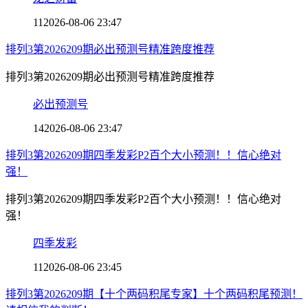
11
2026-08-06 23:47
排列3第2026209期必出预测号精准跨度推荐
排列3第2026209期必出预测号精准跨度推荐
必出预测号
14
2026-08-06 23:47
排列3第2026209期四季发彩P2百个大小预测！！信心绝对
强！
排列3第2026209期四季发彩P2百个大小预测！！信心绝对
强！
四季发彩
11
2026-08-06 23:45
排列3第2026209期【十个两码积尾专家】十个两码积尾预测！