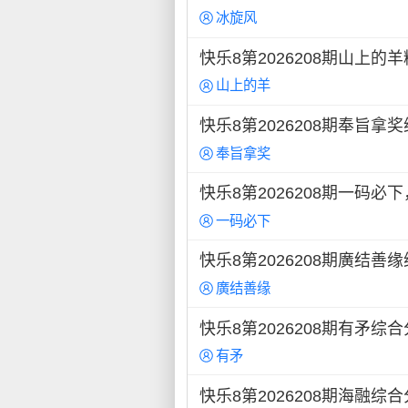
冰旋风
快乐8第2026208期山上的
山上的羊
快乐8第2026208期奉旨拿
奉旨拿奖
快乐8第2026208期一码
一码必下
快乐8第2026208期廣结善
廣结善缘
快乐8第2026208期有矛综
有矛
快乐8第2026208期海融综