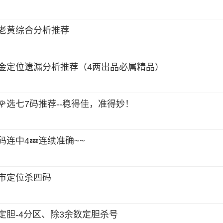
八戒老黄综合分析推荐
搏千金定位遗漏分析推荐（4两出品必属精品）
人🌹选七7码推荐--稳得佳，准得妙！
码连中4💤连续准确~~
彩市定位杀四码
哥定胆-4分区、除3余数定胆杀号