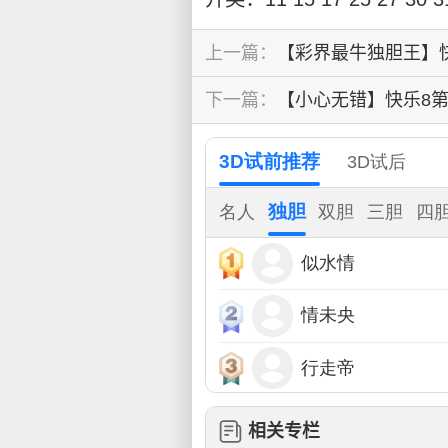
【彩界最牛独胆王】快
【小心无错】快乐8第
相关专栏