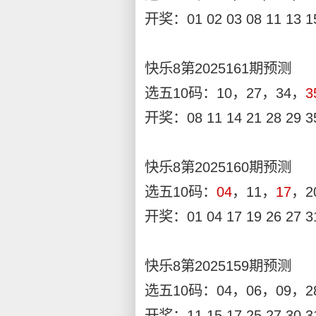
开奖：01 02 03 08 11 13 15 
快乐8第2025161期预测
选五10码：10，27，34，
3
开奖：08 11 14 21 28 29 35 
快乐8第2025160期预测
选五10码：
04
，11，
17
，2
开奖：01 04 17 19 26 27 31 
快乐8第2025159期预测
选五10码：04，06，09，2
开奖：11 15 17 25 27 30 31 