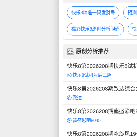
快乐8精准一码发财号
预测
福彩快乐8原创分析胆码
快
原创分析推荐
快乐8第2026208期快乐8
快乐8试机号后三胆
快乐8第2026208期致达综
致达
快乐8第2026208期鑫盛彩吧
鑫盛彩吧8045
快乐8第2026208期冰旋风