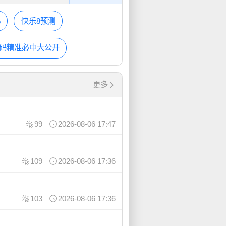
%
快乐8预测
码精准必中大公开
更多
99
2026-08-06 17:47
109
2026-08-06 17:36
103
2026-08-06 17:36