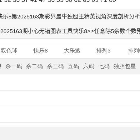
乐8第2025163期彩界最牛独胆王精英视角深度剖析分
2025163期小心无错图表工具快乐8>>任意除5余数个数