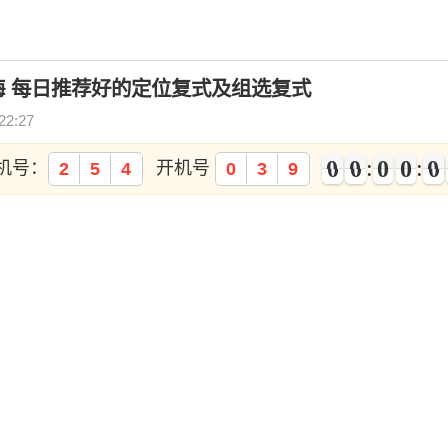
寻梅 每日推荐好的定位复式及组选复式
22:27
0
0
0
0
0
0
0
0
0
0
0
0
0
0
0
0
0
0
0
0
机号：
开机号
2
5
4
0
3
9