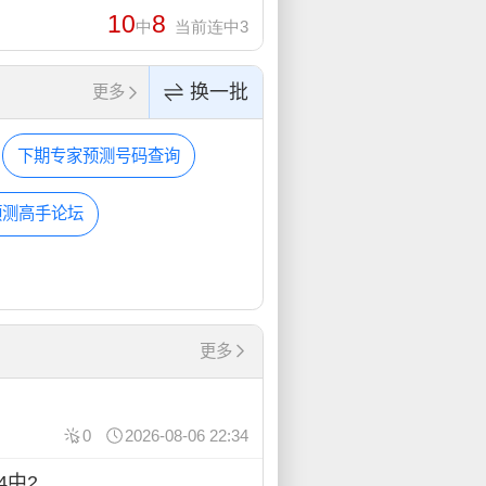
换一批
更多
下期专家预测号码查询
预测高手论坛
更多
0
2026-08-06 22:34
4中2