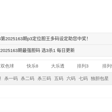
第2025163期p3定位胆王多码设定助您中奖！
025163期最强胆码 选3杀1 每日更新