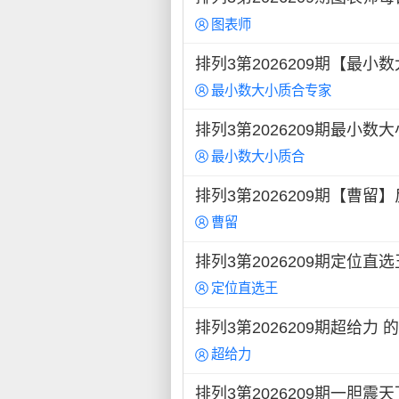
图表师
排列3第2026209期【最
最小数大小质合专家
排列3第2026209期最小数
最小数大小质合
排列3第2026209期【曹留
曹留
排列3第2026209期定位直
定位直选王
排列3第2026209期超给力
超给力
排列3第2026209期一胆震