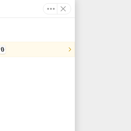
0
0
0
0