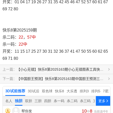
开奖：01 04 17 19 26 27 31 35 42 45 46 47 52 57 60 61 67
69 72 80
快乐8第2025159期
杀二码：
22
，
57
中
杀一码：
22
中
开奖：11 15 17 25 27 30 31 32 36 37 41 47 50 55 60 62 65
69 71 80
【小心无错】快乐8第2025163期小心无错图表工具快乐8>>任意除5余数个数预测分析
【中国胆王预测】快乐8第2025163期中国胆王预测三胆！