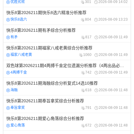
优胜劣败
301
2026-08-09 14:02
快乐8第2026211期快乐8选六精准分析推荐
快乐8选六
804
2026-08-09 13:23
快乐8第2026211期有矛综合分析推荐
有矛
817
2026-08-09 11:49
快乐8第2026211期福家八戒老黄综合分析推荐
福家八戒老黄
1060
2026-08-09 11:49
双色球第2026211期4两搏千金定位遗漏分析推荐（4两出品必属精品）
4两搏千金
742
2026-08-09 11:49
快乐8第2026211期海融综合分析复式14选10推荐
海融
618
2026-08-09 11:48
快乐8第2026211期奉旨拿奖综合分析推荐
奉旨拿奖
791
2026-08-09 11:48
快乐8第2026211期爱心角落综合分析推荐
爱心角落
672
2026-08-09 11:48