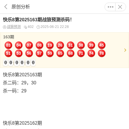
原创分析
快乐8第2025163期战狼预测杀码！
战狼预测
402
2025-06-21 22:28
163期
03
04
07
08
19
26
31
38
39
45
51
53
56
57
59
65
68
71
74
78
0
0
0
0
0
0
0
0
0
0
0
0
0
0
0
0
0
0
0
0
0
0
0
0
快乐8第2025163期
杀二码：29，30
杀一码：29
快乐8第2025162期