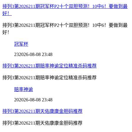
排列3第2026211期冠军杯P2十个双胆预测！10中6！要做到最
好！
排列3第2026211期冠军杯P2十个双胆预测！10中6！要做到最
好！
冠军杯
23
2026-08-08 23:48
排列3第2026211期赔率神谕定位精准杀码推荐
排列3第2026211期赔率神谕定位精准杀码推荐
赔率神谕
20
2026-08-08 23:48
排列3第2026211期天佑康康金胆码推荐
排列3第2026211期天佑康康金胆码推荐