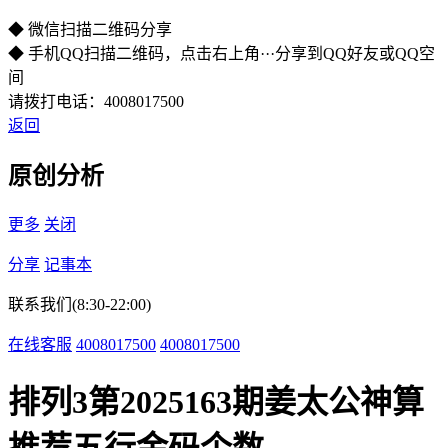
◆ 微信扫描二维码分享
◆ 手机QQ扫描二维码，点击右上角···分享到QQ好友或QQ空
间
请拨打电话：4008017500
返回
原创分析
更多
关闭
分享
记事本
联系我们(8:30-22:00)
在线客服
4008017500
4008017500
排列3第2025163期姜太公神算