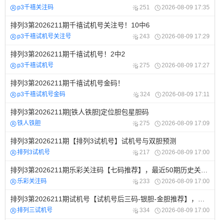
p3千禧关注码
251
2026-08-09 17:35
排列3第2026211期千禧试机号关注号！10中6
p3千禧试机号关注号
243
2026-08-09 17:29
排列3第2026211期千禧试机号！2中2
p3千禧试机号
275
2026-08-09 17:27
排列3第2026211期千禧试机号金码！
p3千禧试机号金码
324
2026-08-09 17:11
排列3第2026211期[铁人铁胆]定位胆包星胆码
铁人铁胆
275
2026-08-09 17:09
排列3第2026211期【排列3试机号】试机号与双胆预测
排列3试机号
217
2026-08-09 17:00
排列3第2026211期乐彩关注码【七码推荐】，最近50期历史关注码查询
乐彩关注码
233
2026-08-09 17:00
排列3第2026211期试机号【试机号后三码-银胆-金胆推荐】，最近50期历史试机号查询
排列三试机号
334
2026-08-09 17:00