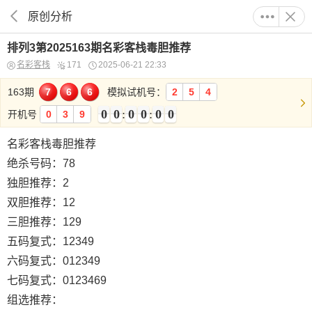
原创分析
排列3第2025163期名彩客栈毒胆推荐
名彩客栈
171
2025-06-21 22:33
163期
7
6
6
模拟试机号：
2
5
4
0
0
0
0
0
0
0
0
0
0
0
0
0
0
0
0
0
0
0
0
0
0
0
0
开机号
0
3
9
名彩客栈毒胆推荐
绝杀号码：78
独胆推荐：2
双胆推荐：12
三胆推荐：129
五码复式：12349
六码复式：012349
七码复式：0123469
组选推荐：