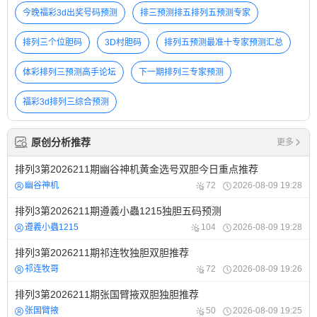
今晚福彩3d出奖号码预测
排三预测排五排列五预测专家
排列三个位胆码
3D村胆码
排列五预测最准十专家预测汇总
体彩排列三预测高手论坛
下一期排列三专家预测
福彩3d排列三综合预测
原创分析推荐
更多
排列3第2026211期幽谷神机黄金选号双胆今日重点推荐
幽谷神机
72
2026-08-09 19:28
排列3第2026211期遵義小蟲1215独胆五码预测
遵義小蟲1215
104
2026-08-09 19:28
排列3第2026211期祁连牧独胆双胆推荐
祁连牧哥
72
2026-08-09 19:26
排列3第2026211期张国臂掖双胆独胆推荐
张国臂掖
50
2026-08-09 19:25