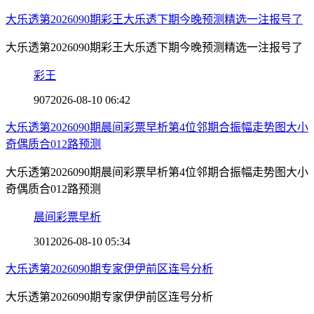
大乐透第2026090期彩王大乐透下期今晚预测精选一注报号了
大乐透第2026090期彩王大乐透下期今晚预测精选一注报号了
彩王
907
2026-08-10 06:42
大乐透第2026090期晨间彩票早析第4位邻期合振幅走势图大小
奇偶质合012路预测
大乐透第2026090期晨间彩票早析第4位邻期合振幅走势图大小
奇偶质合012路预测
晨间彩票早析
301
2026-08-10 05:34
大乐透第2026090期专家伊伊前区连号分析
大乐透第2026090期专家伊伊前区连号分析