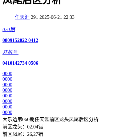
凤尾后区分析
任天涯
291
2025-06-21 22:33
070期
08
09
15
20
22
04
12
开机号
04
10
14
27
34
05
06
0
0
0
0
0
0
0
0
0
0
0
0
0
0
0
0
0
0
0
0
0
0
0
0
0
0
0
0
0
0
0
0
大乐透第060期任天涯前区龙头凤尾后区分析
前区龙头：02,04错
前区凤尾：26,27错