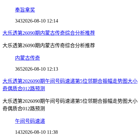
奉旨拿奖
343
2026-08-10 12:14
大乐透第26090期内蒙古传奇综合分析推荐
大乐透第26090期内蒙古传奇综合分析推荐
内蒙古传奇
365
2026-08-10 12:13
大乐透第2026090期午间号码速递第5位邻期合振幅走势图大小
奇偶质合012路预测
大乐透第2026090期午间号码速递第5位邻期合振幅走势图大小
奇偶质合012路预测
午间号码速递
143
2026-08-10 11:38