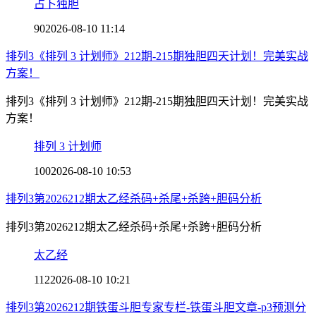
占卜独胆
90
2026-08-10 11:14
排列3《排列 3 计划师》212期-215期独胆四天计划！完美实战
方案！
排列3《排列 3 计划师》212期-215期独胆四天计划！完美实战
方案！
排列 3 计划师
100
2026-08-10 10:53
排列3第2026212期太乙经杀码+杀尾+杀跨+胆码分析
排列3第2026212期太乙经杀码+杀尾+杀跨+胆码分析
太乙经
112
2026-08-10 10:21
排列3第2026212期铁蛋斗胆专家专栏-铁蛋斗胆文章-p3预测分