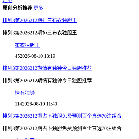
定胆
原创分析推荐
更多
排列3第2026212期排三布衣独胆王
排列3第2026212期排三布衣独胆王
布衣独胆王
45
2026-08-10 13:19
排列3第2026212期情有独钟今日独胆推荐
排列3第2026212期情有独钟今日独胆推荐
情有独钟
114
2026-08-10 11:40
排列3第2026212期占卜独胆免费预测百个直选70注组合
排列3第2026212期占卜独胆免费预测百个直选70注组合