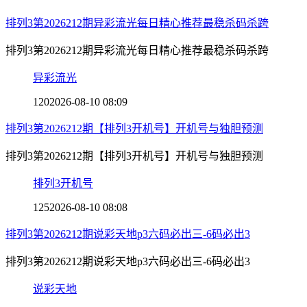
排列3第2026212期异彩流光每日精心推荐最稳杀码杀跨
排列3第2026212期异彩流光每日精心推荐最稳杀码杀跨
异彩流光
120
2026-08-10 08:09
排列3第2026212期【排列3开机号】开机号与独胆预测
排列3第2026212期【排列3开机号】开机号与独胆预测
排列3开机号
125
2026-08-10 08:08
排列3第2026212期说彩天地p3六码必出三-6码必出3
排列3第2026212期说彩天地p3六码必出三-6码必出3
说彩天地