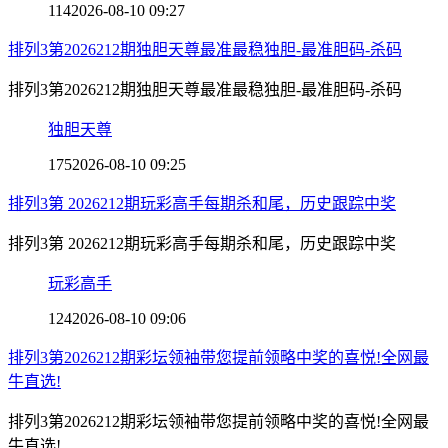
114
2026-08-10 09:27
排列3第2026212期独胆天尊最准最稳独胆-最准胆码-杀码
排列3第2026212期独胆天尊最准最稳独胆-最准胆码-杀码
独胆天尊
175
2026-08-10 09:25
排列3第 2026212期玩彩高手每期杀和尾，历史跟踪中奖
排列3第 2026212期玩彩高手每期杀和尾，历史跟踪中奖
玩彩高手
124
2026-08-10 09:06
排列3第2026212期彩坛领袖带您提前领略中奖的喜悦!全网最
牛直选!
排列3第2026212期彩坛领袖带您提前领略中奖的喜悦!全网最
牛直选!