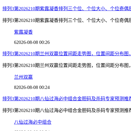
排列3第2026210期紫露凝香排列三个位、个位大小、个位奇偶
排列3第2026210期紫露凝香排列三个位、个位大小、个位奇偶
紫露凝香
6
2026-08-08 00:26
排列3第2026210期兰州双赢位置间距走势图，位置间距分布
排列3第2026210期兰州双赢位置间距走势图，位置间距分布
兰州双赢
8
2026-08-08 00:24
排列3第2026210期八仙过海必中组合金胆码及杀码专家预测推
排列3第2026210期八仙过海必中组合金胆码及杀码专家预测推
八仙过海必中组合