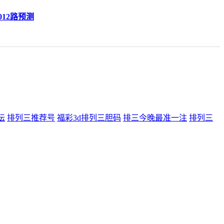
12路预测
坛
排列三推荐号
福彩3d排列三胆码
排三今晚最准一注
排列三