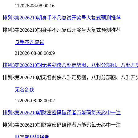
11
2026-08-08 00:16
排列3第2026210期身手不凡复试开奖号大复式预测推荐
排列3第2026210期身手不凡复试开奖号大复式预测推荐
身手不凡复试
21
2026-08-08 00:09
排列3第2026210期无名剑侠八卦走势图，八封分部图、八卦开
排列3第2026210期无名剑侠八卦走势图，八封分部图、八卦开
无名剑侠
17
2026-08-08 00:02
排列3第2026210期财富密码破译者万能码每天必中一注
排列3第2026210期财富密码破译者万能码每天必中一注
财富密码破译者