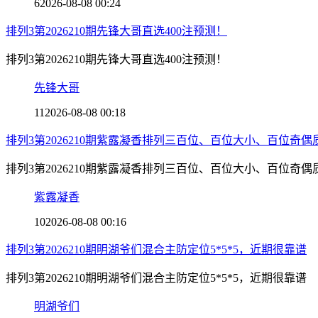
6
2026-08-08 00:24
排列3第2026210期先锋大哥直选400注预测！
排列3第2026210期先锋大哥直选400注预测！
先锋大哥
11
2026-08-08 00:18
排列3第2026210期紫露凝香排列三百位、百位大小、百位奇偶
排列3第2026210期紫露凝香排列三百位、百位大小、百位奇偶
紫露凝香
10
2026-08-08 00:16
排列3第2026210期明湖爷们混合主防定位5*5*5，近期很靠谱
排列3第2026210期明湖爷们混合主防定位5*5*5，近期很靠谱
明湖爷们