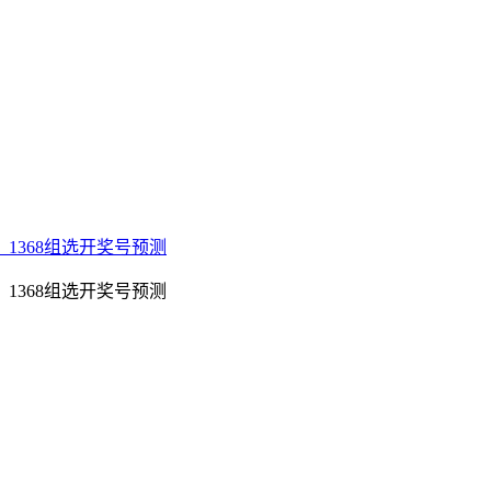
图，1368组选开奖号预测
图，1368组选开奖号预测