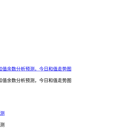
、和值余数分析预测，今日和值走势图
、和值余数分析预测，今日和值走势图
预测
预测