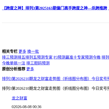
【跨度之神】排列3第2025163期偏门高手跨度之神—杀跨推跨
相关专栏
更多
换一批
排三预测排五排列五预测专家
P3预测最准十专家预测今晚
排
今晚单挑一注
排三胆码预测
原创分析推荐
更多
排列3第2026210期龙之财富走势图（折线图分布图）今日奖号
排列3第2026210期龙之财富走势图（折线图分布图）今日奖号
龙之财富
0
2026-08-08 00:36