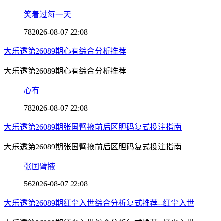
笑着过每一天
78
2026-08-07 22:08
大乐透第26089期心有综合分析推荐
大乐透第26089期心有综合分析推荐
心有
78
2026-08-07 22:08
大乐透第26089期张国臂掖前后区胆码复式投注指南
大乐透第26089期张国臂掖前后区胆码复式投注指南
张国臂掖
56
2026-08-07 22:08
大乐透第26089期红尘入世综合分析复式推荐--红尘入世