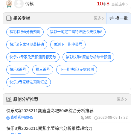
相关专栏
换一批
更多
福彩快乐8分析预测
福彩一句定三码特准版今天快乐8
快乐8专家预测最精确
预测下一期中奖号
快乐八专家免费预测青春无敌
福彩快乐8原创分析综合预测
快乐8杀号
排三杀号
下一期快乐8专家预测
快乐8专家精选预测汇总
原创分析推荐
更多
快乐8第2026211期鑫盛彩吧8045综合分析推荐
鑫盛彩吧8045
560
2026-08-09 17:32
快乐8第2026211期紫小莹综合分析推荐超给力