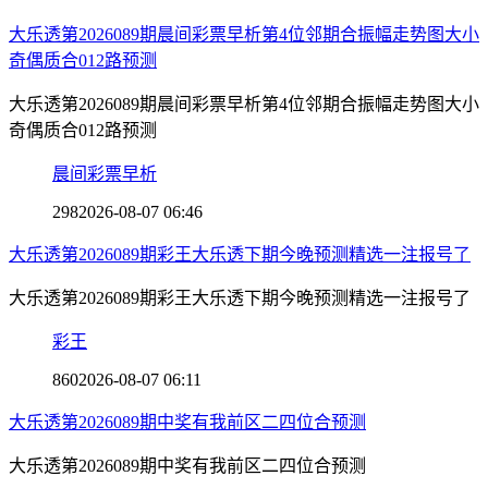
大乐透第2026089期晨间彩票早析第4位邻期合振幅走势图大小
奇偶质合012路预测
大乐透第2026089期晨间彩票早析第4位邻期合振幅走势图大小
奇偶质合012路预测
晨间彩票早析
298
2026-08-07 06:46
大乐透第2026089期彩王大乐透下期今晚预测精选一注报号了
大乐透第2026089期彩王大乐透下期今晚预测精选一注报号了
彩王
860
2026-08-07 06:11
大乐透第2026089期中奖有我前区二四位合预测
大乐透第2026089期中奖有我前区二四位合预测