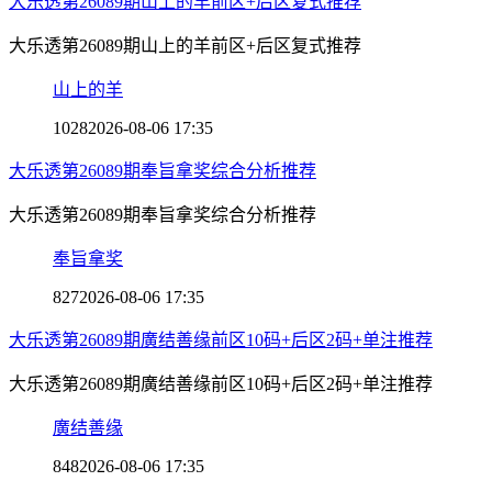
大乐透第26089期山上的羊前区+后区复式推荐
大乐透第26089期山上的羊前区+后区复式推荐
山上的羊
1028
2026-08-06 17:35
大乐透第26089期奉旨拿奖综合分析推荐
大乐透第26089期奉旨拿奖综合分析推荐
奉旨拿奖
827
2026-08-06 17:35
大乐透第26089期廣结善缘前区10码+后区2码+单注推荐
大乐透第26089期廣结善缘前区10码+后区2码+单注推荐
廣结善缘
848
2026-08-06 17:35