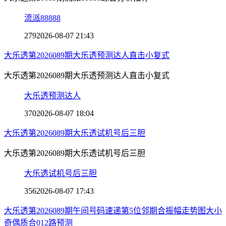
流派88888
279
2026-08-07 21:43
大乐透第2026089期大乐透预测达人直击小复式
大乐透第2026089期大乐透预测达人直击小复式
大乐透预测达人
370
2026-08-07 18:04
大乐透第2026089期大乐透试机号后三胆
大乐透第2026089期大乐透试机号后三胆
大乐透试机号后三胆
356
2026-08-07 17:43
大乐透第2026089期午间号码速递第5位邻期合振幅走势图大小
奇偶质合012路预测