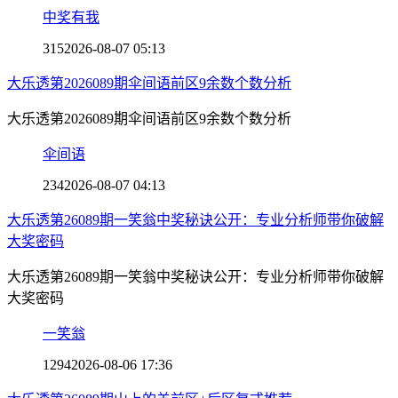
中奖有我
315
2026-08-07 05:13
大乐透第2026089期伞间语前区9余数个数分析
大乐透第2026089期伞间语前区9余数个数分析
伞间语
234
2026-08-07 04:13
大乐透第26089期一笑翁中奖秘诀公开：专业分析师带你破解
大奖密码
大乐透第26089期一笑翁中奖秘诀公开：专业分析师带你破解
大奖密码
一笑翁
1294
2026-08-06 17:36