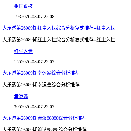
张国臂掖
193
2026-08-07 22:08
大乐透第26089期红尘入世综合分析复式推荐--红尘入世
大乐透第26089期红尘入世综合分析复式推荐--红尘入世
红尘入世
155
2026-08-07 22:07
大乐透第26089期幸运鑫综合分析推荐
大乐透第26089期幸运鑫综合分析推荐
幸运鑫
305
2026-08-07 22:07
大乐透第26089期流派88888综合分析推荐
大乐透第26089期流派88888综合分析推荐