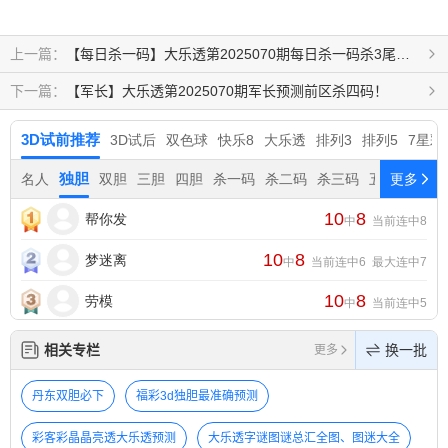
【每日杀一码】大乐透第2025070期每日杀一码杀3尾预测！
【军长】大乐透第2025070期军长预测前区杀四码！
相关专栏
换一批
更多
丹东双胆必下
福彩3d独胆最准确预测
彩客彩晶晶亮透大乐透预测
大乐透字谜图谜总汇全图、图迷大全