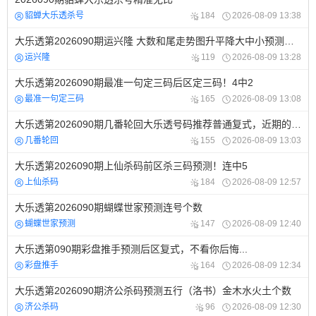
貂蝉大乐透杀号
184
2026-08-09 13:38
大乐透第2026090期运兴隆 大数和尾走势图升平降大中小预测分析
运兴隆
119
2026-08-09 13:28
大乐透第2026090期最准一句定三码后区定三码！4中2
最准一句定三码
165
2026-08-09 13:08
大乐透第2026090期几番轮回大乐透号码推荐普通复式，近期的准确率真不错呀
几番轮回
155
2026-08-09 13:03
大乐透第2026090期上仙杀码前区杀三码预测！连中5
上仙杀码
184
2026-08-09 12:57
大乐透第2026090期蝴蝶世家预测连号个数
蝴蝶世家预测
147
2026-08-09 12:40
大乐透第090期彩盘推手预测后区复式，不看你后悔...
彩盘推手
164
2026-08-09 12:34
大乐透第2026090期济公杀码预测五行（洛书）金木水火土个数
济公杀码
96
2026-08-09 12:30