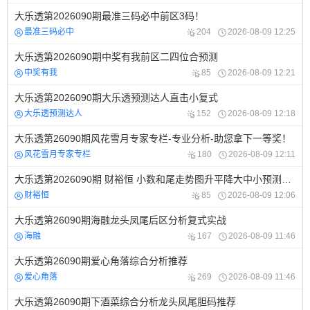
大乐透第2026090期最准三码必中前区3码！
最准三码必中
204
2026-08-09 12:25
大乐透第2026090期中奖有我前区二四位合预测
中奖有我
85
2026-08-09 12:21
大乐透第2026090期大乐透预测达人直击小复式
大乐透预测达人
152
2026-08-09 12:18
大乐透第26090期风花雪月专家专栏-专业分析-助您拿下一等奖！
风花雪月专家专栏
180
2026-08-09 12:11
大乐透第2026090期 财裕恒 小数和尾走势图升平降大中小预测分析
财裕恒
85
2026-08-09 12:06
大乐透第26090期海融龙头凤尾后区分析复式实战
海融
167
2026-08-09 11:46
大乐透第26090期爱心角落综合分析推荐
爱心角落
269
2026-08-09 11:46
大乐透第26090期下酒菜综合分析龙头凤尾胆码推荐