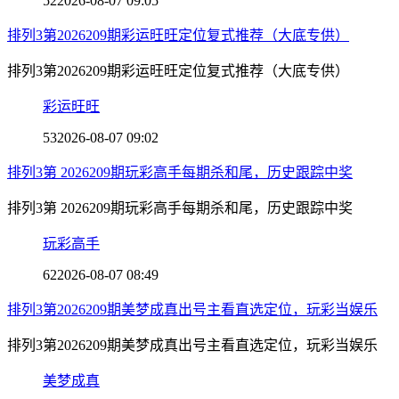
52
2026-08-07 09:05
排列3第2026209期彩运旺旺定位复式推荐（大底专供）
排列3第2026209期彩运旺旺定位复式推荐（大底专供）
彩运旺旺
53
2026-08-07 09:02
排列3第 2026209期玩彩高手每期杀和尾，历史跟踪中奖
排列3第 2026209期玩彩高手每期杀和尾，历史跟踪中奖
玩彩高手
62
2026-08-07 08:49
排列3第2026209期美梦成真出号主看直选定位，玩彩当娱乐
排列3第2026209期美梦成真出号主看直选定位，玩彩当娱乐
美梦成真