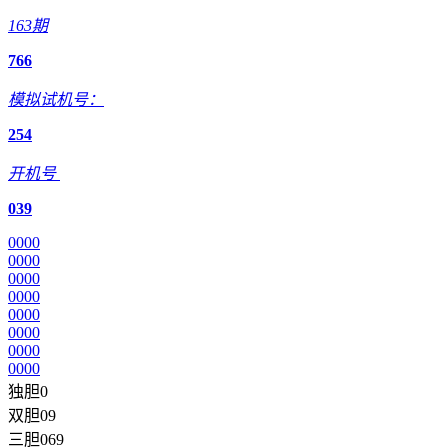
163期
7
6
6
模拟试机号：
2
5
4
开机号
0
3
9
0
0
0
0
0
0
0
0
0
0
0
0
0
0
0
0
0
0
0
0
0
0
0
0
0
0
0
0
0
0
0
0
独胆0
双胆09
三胆069