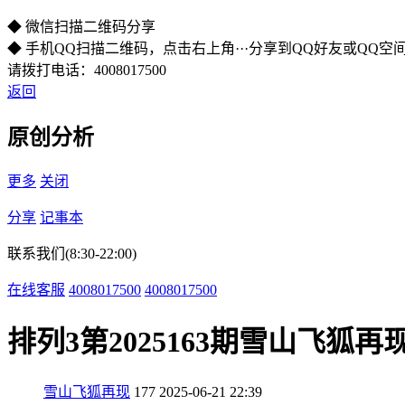
◆ 微信扫描二维码分享
◆ 手机QQ扫描二维码，点击右上角···分享到QQ好友或QQ空
请拨打电话：4008017500
返回
原创分析
更多
关闭
分享
记事本
联系我们(8:30-22:00)
在线客服
4008017500
4008017500
排列3第2025163期雪山飞狐
雪山飞狐再现
177
2025-06-21 22:39