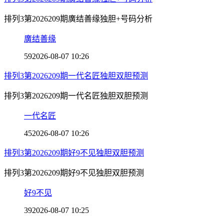
排列3第2026209期廣结善缘独胆+号码分析
廣结善缘
59
2026-08-07 10:26
排列3第2026209期一代名匠独胆双胆预测
排列3第2026209期一代名匠独胆双胆预测
一代名匠
45
2026-08-07 10:26
排列3第2026209期好9不见独胆双胆预测
排列3第2026209期好9不见独胆双胆预测
好9不见
39
2026-08-07 10:25