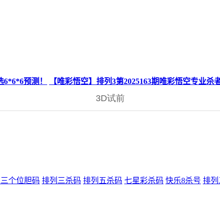
6*6*6预测！
【唯彩悟空】排列3第2025163期唯彩悟空专业
列三个位胆码
排列三杀码
排列五杀码
七星彩杀码
快乐8杀号
排列