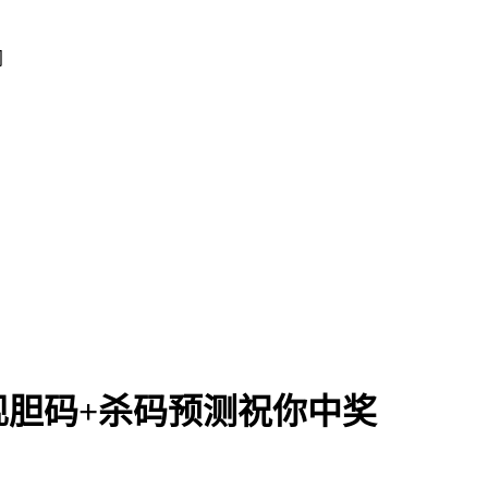
间
再现胆码+杀码预测祝你中奖