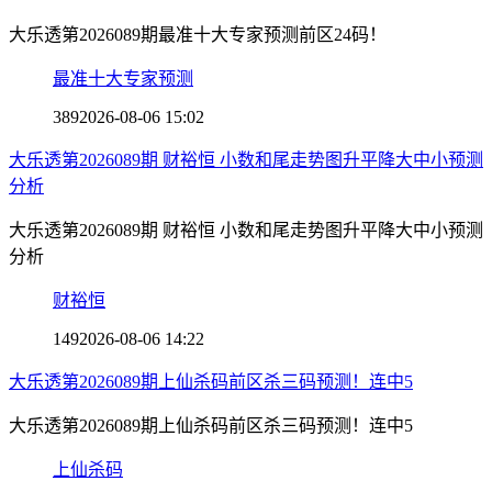
大乐透第2026089期最准十大专家预测前区24码！
最准十大专家预测
389
2026-08-06 15:02
大乐透第2026089期 财裕恒 小数和尾走势图升平降大中小预测
分析
大乐透第2026089期 财裕恒 小数和尾走势图升平降大中小预测
分析
财裕恒
149
2026-08-06 14:22
大乐透第2026089期上仙杀码前区杀三码预测！连中5
大乐透第2026089期上仙杀码前区杀三码预测！连中5
上仙杀码