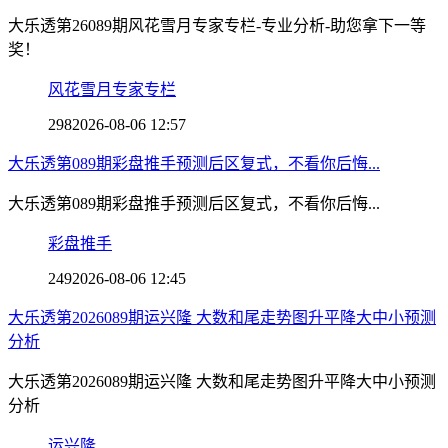
大乐透第26089期风花雪月专家专栏-专业分析-助您拿下一等
奖！
风花雪月专家专栏
298
2026-08-06 12:57
大乐透第089期彩盘推手预测后区复式，不看你后悔...
大乐透第089期彩盘推手预测后区复式，不看你后悔...
彩盘推手
249
2026-08-06 12:45
大乐透第2026089期运兴隆 大数和尾走势图升平降大中小预测
分析
大乐透第2026089期运兴隆 大数和尾走势图升平降大中小预测
分析
运兴隆