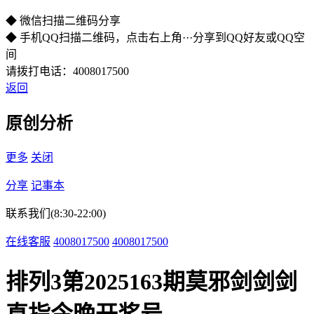
◆ 微信扫描二维码分享
◆ 手机QQ扫描二维码，点击右上角···分享到QQ好友或QQ空
间
请拨打电话：4008017500
返回
原创分析
更多
关闭
分享
记事本
联系我们(8:30-22:00)
在线客服
4008017500
4008017500
排列3第2025163期莫邪剑剑剑