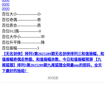
0
0
0
0
0
0
0
0
0
0
0
0
百位大小-----------------小
百位奇偶-----------------奇
百位质合-----------------质
百位012路-----------------0
百位大中小-----------------中
百位升平降-----------------降
百位振幅-----------------3
【无名剑侠】排列3第2025289期无名剑侠排列三和值振幅，和
值振幅奇偶走势图、和值振幅余数，今日和值振幅预测
【九
尾狐狸】排列3第2025289期九尾狐狸全网最niu的胆码，全天
下最好的独组！