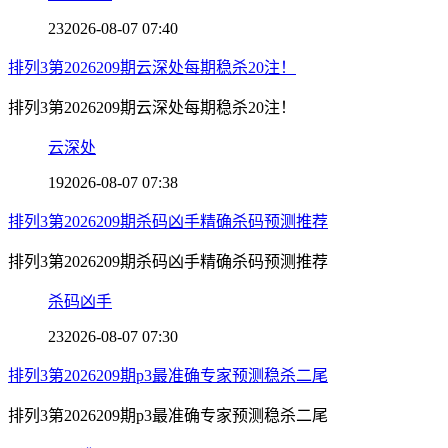
23
2026-08-07 07:40
排列3第2026209期云深处每期稳杀20注！
排列3第2026209期云深处每期稳杀20注！
云深处
19
2026-08-07 07:38
排列3第2026209期杀码凶手精确杀码预测推荐
排列3第2026209期杀码凶手精确杀码预测推荐
杀码凶手
23
2026-08-07 07:30
排列3第2026209期p3最准确专家预测稳杀二尾
排列3第2026209期p3最准确专家预测稳杀二尾