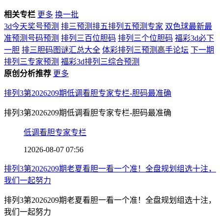
相关专栏
更多
换一批
3d今天奖号预测
排三预测排五排列五预测专家
双色球最新最
准预测号码预测
排列三百位胆码
排列三个位胆码
福彩3d必下
一胆
排三胆码图谜汇总大全
体彩排列三预测高手论坛
下一期
排列三专家预测
福彩3d排列三综合预测
原创分析推荐
更多
排列3第2026209期低调看胆专家专栏-胆码最准确
排列3第2026209期低调看胆专家专栏-胆码最准确
低调看胆专家专栏
1
2026-08-07 07:56
排列3第2026209期老夏看胆一看一个准！全盘规划组选十注，
我们一起努力
排列3第2026209期老夏看胆一看一个准！全盘规划组选十注，
我们一起努力