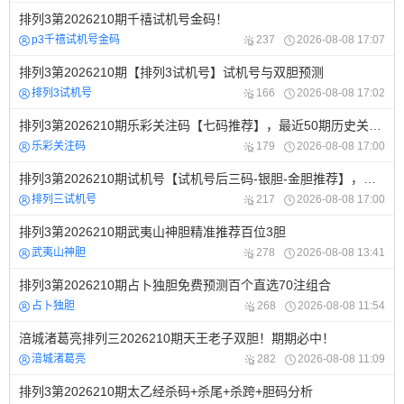
排列3第2026210期千禧试机号金码！
p3千禧试机号金码
237
2026-08-08 17:07
排列3第2026210期【排列3试机号】试机号与双胆预测
排列3试机号
166
2026-08-08 17:02
排列3第2026210期乐彩关注码【七码推荐】，最近50期历史关注码查询
乐彩关注码
179
2026-08-08 17:00
排列3第2026210期试机号【试机号后三码-银胆-金胆推荐】，最近50期历史试机号查询
排列三试机号
217
2026-08-08 17:00
排列3第2026210期武夷山神胆精准推荐百位3胆
武夷山神胆
278
2026-08-08 13:41
排列3第2026210期占卜独胆免费预测百个直选70注组合
占卜独胆
268
2026-08-08 11:54
涪城渚葛亮排列三2026210期天王老子双胆！期期必中！
涪城渚葛亮
282
2026-08-08 11:09
排列3第2026210期太乙经杀码+杀尾+杀跨+胆码分析