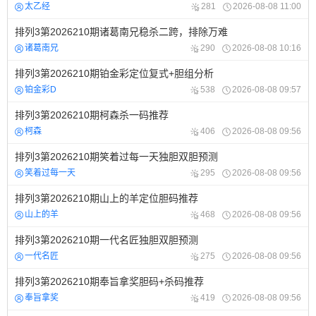
太乙经
281
2026-08-08 11:00
排列3第2026210期诸葛南兄稳杀二跨，排除万难
诸葛南兄
290
2026-08-08 10:16
排列3第2026210期铂金彩定位复式+胆组分析
铂金彩D
538
2026-08-08 09:57
排列3第2026210期柯森杀一码推荐
柯森
406
2026-08-08 09:56
排列3第2026210期笑着过每一天独胆双胆预测
笑着过每一天
295
2026-08-08 09:56
排列3第2026210期山上的羊定位胆码推荐
山上的羊
468
2026-08-08 09:56
排列3第2026210期一代名匠独胆双胆预测
一代名匠
275
2026-08-08 09:56
排列3第2026210期奉旨拿奖胆码+杀码推荐
奉旨拿奖
419
2026-08-08 09:56