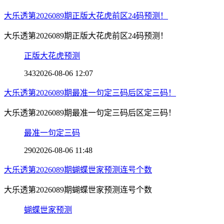
大乐透第2026089期正版大花虎前区24码预测！
大乐透第2026089期正版大花虎前区24码预测！
正版大花虎预测
343
2026-08-06 12:07
大乐透第2026089期最准一句定三码后区定三码！
大乐透第2026089期最准一句定三码后区定三码！
最准一句定三码
290
2026-08-06 11:48
大乐透第2026089期蝴蝶世家预测连号个数
大乐透第2026089期蝴蝶世家预测连号个数
蝴蝶世家预测