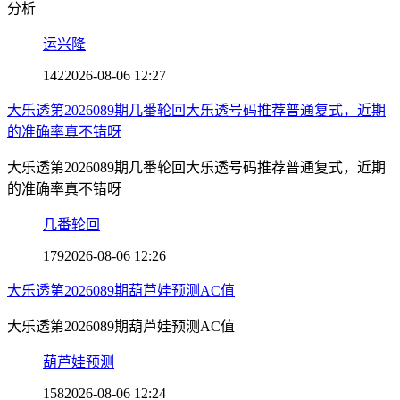
分析
运兴隆
142
2026-08-06 12:27
大乐透第2026089期几番轮回大乐透号码推荐普通复式，近期
的准确率真不错呀
大乐透第2026089期几番轮回大乐透号码推荐普通复式，近期
的准确率真不错呀
几番轮回
179
2026-08-06 12:26
大乐透第2026089期葫芦娃预测AC值
大乐透第2026089期葫芦娃预测AC值
葫芦娃预测
158
2026-08-06 12:24