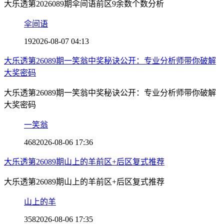
大乐透第2026089期伞间语前区9余数个数分析
伞间语
19
2026-08-07 04:13
大乐透第26089期一笑翁中奖秘诀公开：专业分析师带你破解
大奖密码
大乐透第26089期一笑翁中奖秘诀公开：专业分析师带你破解
大奖密码
一笑翁
468
2026-08-06 17:36
大乐透第26089期山上的羊前区+后区复式推荐
大乐透第26089期山上的羊前区+后区复式推荐
山上的羊
358
2026-08-06 17:35