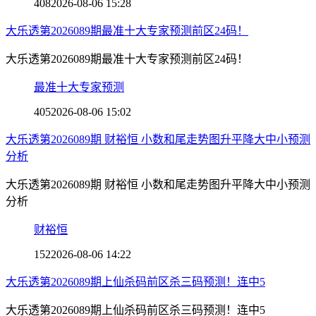
408
2026-08-06 15:28
大乐透第2026089期最准十大专家预测前区24码！
大乐透第2026089期最准十大专家预测前区24码！
最准十大专家预测
405
2026-08-06 15:02
大乐透第2026089期 财裕恒 小数和尾走势图升平降大中小预测
分析
大乐透第2026089期 财裕恒 小数和尾走势图升平降大中小预测
分析
财裕恒
152
2026-08-06 14:22
大乐透第2026089期上仙杀码前区杀三码预测！连中5
大乐透第2026089期上仙杀码前区杀三码预测！连中5