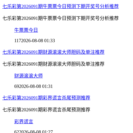
七乐彩第2026091期牛票票今日预测下期开奖号分析推荐
七乐彩第2026091期牛票票今日预测下期开奖号分析推荐
牛票票今日
117
2026-08-08 01:33
七乐彩第2026091期财源滚滚大师胆码及单注推荐
七乐彩第2026091期财源滚滚大师胆码及单注推荐
财源滚滚大师
69
2026-08-08 01:31
七乐彩第2026091期彩界谎言杀尾预测推荐
七乐彩第2026091期彩界谎言杀尾预测推荐
彩界谎言
62
2026-08-08 01:27