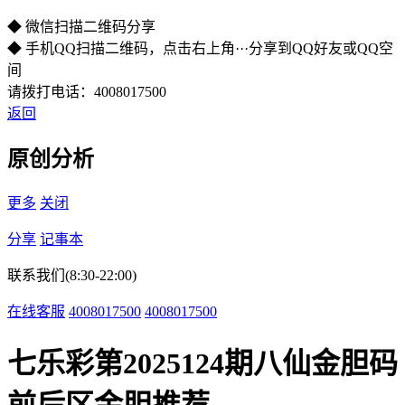
◆ 微信扫描二维码分享
◆ 手机QQ扫描二维码，点击右上角···分享到QQ好友或QQ空
间
请拨打电话：4008017500
返回
原创分析
更多
关闭
分享
记事本
联系我们(8:30-22:00)
在线客服
4008017500
4008017500
七乐彩第2025124期八仙金胆码