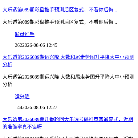
大乐透第089期彩盘推手预测后区复式，不看你后悔...
大乐透第089期彩盘推手预测后区复式，不看你后悔...
彩盘推手
262
2026-08-06 12:45
大乐透第2026089期运兴隆 大数和尾走势图升平降大中小预测
分析
大乐透第2026089期运兴隆 大数和尾走势图升平降大中小预测
分析
运兴隆
144
2026-08-06 12:27
大乐透第2026089期几番轮回大乐透号码推荐普通复式，近期
的准确率真不错呀