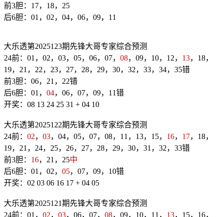
前3胆：17，18，25
后6胆：01，02，04，06，09，11
大乐透第2025123期先锋大哥专家综合预测
24前：01，02，03，05，06，07，
08
，09，10，12，
13
，18，
19，21，22，23，27，28，29，30，32，33，34，35错
前3胆：06，21，22错
后6胆：01，
04
，06，07，09，11错
开奖：08 13 24 25 31 + 04 10
大乐透第2025122期先锋大哥专家综合预测
24前：
02
，
03
，04，05，07，08，11，13，15，
16
，
17
，18，
19，21，24，25，26，27，28，29，30，31，32，33错
前3胆：
16
，21，25
中
后6胆：01，02，
05
，07，09，10错
开奖：02 03 06 16 17 + 04 05
大乐透第2025121期先锋大哥专家综合预测
24前：01，
02
，
03
，06，07，
08
，09，10，11，
13
，15，16，