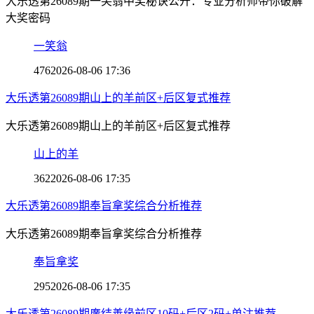
大乐透第26089期一笑翁中奖秘诀公开：专业分析师带你破解
大奖密码
一笑翁
476
2026-08-06 17:36
大乐透第26089期山上的羊前区+后区复式推荐
大乐透第26089期山上的羊前区+后区复式推荐
山上的羊
362
2026-08-06 17:35
大乐透第26089期奉旨拿奖综合分析推荐
大乐透第26089期奉旨拿奖综合分析推荐
奉旨拿奖
295
2026-08-06 17:35
大乐透第26089期廣结善缘前区10码+后区2码+单注推荐