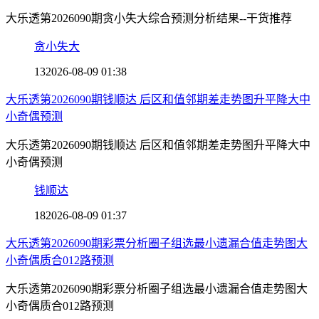
大乐透第2026090期贪小失大综合预测分析结果--干货推荐
贪小失大
13
2026-08-09 01:38
大乐透第2026090期钱顺达 后区和值邻期差走势图升平降大中
小奇偶预测
大乐透第2026090期钱顺达 后区和值邻期差走势图升平降大中
小奇偶预测
钱顺达
18
2026-08-09 01:37
大乐透第2026090期彩票分析圈子组选最小遗漏合值走势图大
小奇偶质合012路预测
大乐透第2026090期彩票分析圈子组选最小遗漏合值走势图大
小奇偶质合012路预测