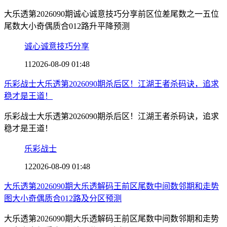
大乐透第2026090期诚心诚意技巧分享前区位差尾数之一五位
尾数大小奇偶质合012路升平降预测
诚心诚意技巧分享
11
2026-08-09 01:48
乐彩战士大乐透第2026090期杀后区！江湖王者杀码诀，追求
稳才是王道！
乐彩战士大乐透第2026090期杀后区！江湖王者杀码诀，追求
稳才是王道！
乐彩战士
12
2026-08-09 01:48
大乐透第2026090期大乐透解码王前区尾数中间数邻期和走势
图大小奇偶质合012路及分区预测
大乐透第2026090期大乐透解码王前区尾数中间数邻期和走势