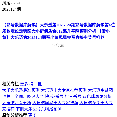
凤尾26 34
2025124期
【彩号数据库解读】大乐透第2025124期彩号数据库解读第4位
尾数定位走势图大小奇偶质合012路升平降预测分析
【蛋小
黄】大乐透第2025124期蛋小黄凤凰金蛋直接中奖号推荐
相关专栏
更多
换一批
大乐大乐透最准预测
大乐透十大专家推荐预测
大乐透字谜图
谜总汇全图、图迷大全
快乐8杀号
排三杀号
双色球凤尾分析
大乐透龙头分析
大乐透凤尾十大专家推荐
大乐透龙头十大专
家推荐
下期大乐透龙头凤尾预测
原创分析推荐
更多