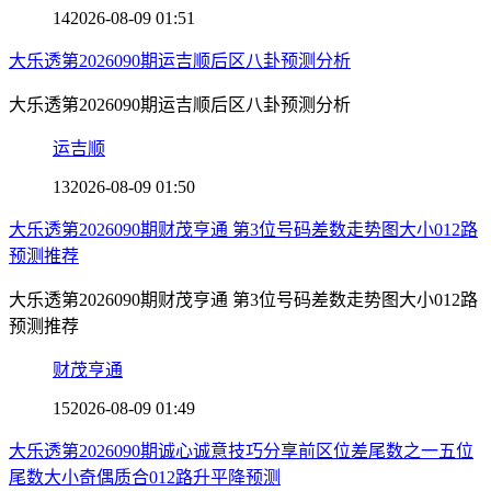
14
2026-08-09 01:51
大乐透第2026090期运吉顺后区八卦预测分析
大乐透第2026090期运吉顺后区八卦预测分析
运吉顺
13
2026-08-09 01:50
大乐透第2026090期财茂亨通 第3位号码差数走势图大小012路
预测推荐
大乐透第2026090期财茂亨通 第3位号码差数走势图大小012路
预测推荐
财茂亨通
15
2026-08-09 01:49
大乐透第2026090期诚心诚意技巧分享前区位差尾数之一五位
尾数大小奇偶质合012路升平降预测