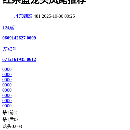
红杀蓝龙头凤尾推荐
丹东蝴蝶
481
2025-10-30 00:25
124期
06
09
14
26
27
08
09
开机号
07
12
16
19
35
06
12
0
0
0
0
0
0
0
0
0
0
0
0
0
0
0
0
0
0
0
0
0
0
0
0
0
0
0
0
0
0
0
0
杀1前15
杀1后07
龙头02 03