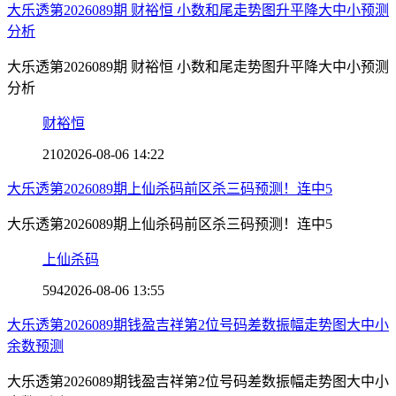
大乐透第2026089期 财裕恒 小数和尾走势图升平降大中小预测
分析
大乐透第2026089期 财裕恒 小数和尾走势图升平降大中小预测
分析
财裕恒
210
2026-08-06 14:22
大乐透第2026089期上仙杀码前区杀三码预测！连中5
大乐透第2026089期上仙杀码前区杀三码预测！连中5
上仙杀码
594
2026-08-06 13:55
大乐透第2026089期钱盈吉祥第2位号码差数振幅走势图大中小
余数预测
大乐透第2026089期钱盈吉祥第2位号码差数振幅走势图大中小