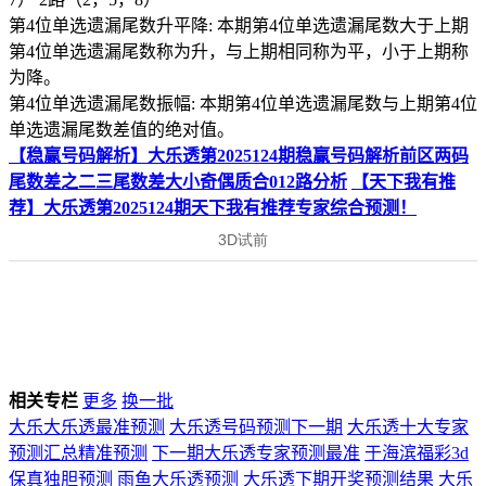
第4位单选遗漏尾数升平降: 本期第4位单选遗漏尾数大于上期
第4位单选遗漏尾数称为升，与上期相同称为平，小于上期称
为降。
第4位单选遗漏尾数振幅: 本期第4位单选遗漏尾数与上期第4位
单选遗漏尾数差值的绝对值。
【稳赢号码解析】大乐透第2025124期稳赢号码解析前区两码
尾数差之二三尾数差大小奇偶质合012路分析
【天下我有推
荐】大乐透第2025124期天下我有推荐专家综合预测！
相关专栏
更多
换一批
大乐大乐透最准预测
大乐透号码预测下一期
大乐透十大专家
预测汇总精准预测
下一期大乐透专家预测最准
于海滨福彩3d
保真独胆预测
雨鱼大乐透预测
大乐透下期开奖预测结果
大乐