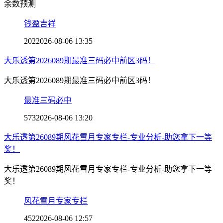
余数预测
钱盈吉祥
202
2026-08-06 13:35
大乐透第2026089期最准三码必中前区3码！
大乐透第2026089期最准三码必中前区3码！
最准三码必中
573
2026-08-06 13:20
大乐透第26089期风花雪月专家专栏-专业分析-助您拿下一等
奖！
大乐透第26089期风花雪月专家专栏-专业分析-助您拿下一等
奖！
风花雪月专家专栏
452
2026-08-06 12:57