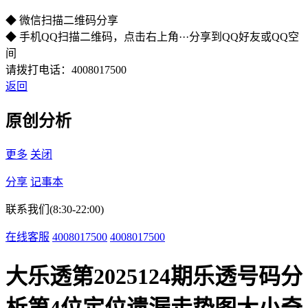
◆ 微信扫描二维码分享
◆ 手机QQ扫描二维码，点击右上角···分享到QQ好友或QQ空
间
请拨打电话：4008017500
返回
原创分析
更多
关闭
分享
记事本
联系我们(8:30-22:00)
在线客服
4008017500
4008017500
大乐透第2025124期乐透号码分