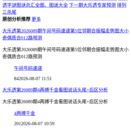
透字谜图谜总汇全图、图迷大全
下一期大乐透专家预测
排列
三杀尾
原创分析推荐
更多
大乐透第2026089期午间号码速递第5位邻期合振幅走势图大小
奇偶质合012路预测
大乐透第2026089期午间号码速递第5位邻期合振幅走势图大小
奇偶质合012路预测
午间号码速递
84
2026-08-07 11:51
大乐透第26089期4两搏千金看图说话头尾+后区分析
大乐透第26089期4两搏千金看图说话头尾+后区分析
4两搏千金
201
2026-08-07 10:59