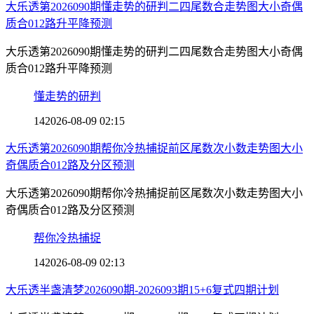
大乐透第2026090期懂走势的研判二四尾数合走势图大小奇偶
质合012路升平降预测
大乐透第2026090期懂走势的研判二四尾数合走势图大小奇偶
质合012路升平降预测
懂走势的研判
14
2026-08-09 02:15
大乐透第2026090期帮你冷热捕捉前区尾数次小数走势图大小
奇偶质合012路及分区预测
大乐透第2026090期帮你冷热捕捉前区尾数次小数走势图大小
奇偶质合012路及分区预测
帮你冷热捕捉
14
2026-08-09 02:13
大乐透半盏清梦2026090期-2026093期15+6复式四期计划