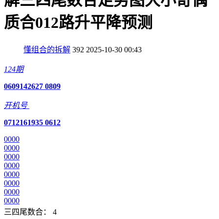
解三四尾数合走势图大小奇偶
质合012路升平降预测
懂组合的拆解
392
2025-10-30 00:43
124期
06
09
14
26
27
08
09
开机号
07
12
16
19
35
06
12
0
0
0
0
0
0
0
0
0
0
0
0
0
0
0
0
0
0
0
0
0
0
0
0
0
0
0
0
0
0
0
0
三四尾数合： 4