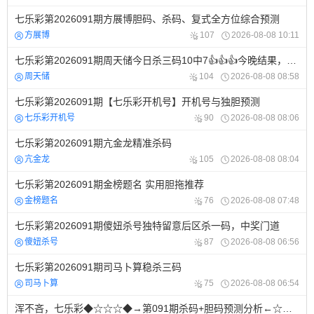
七乐彩第2026091期方展博胆码、杀码、复式全方位综合预测
方展博
107
2026-08-08 10:11
七乐彩第2026091期周天储今日杀三码10中7👍👍👍今晚结果，由我书写！
周天储
104
2026-08-08 08:58
七乐彩第2026091期【七乐彩开机号】开机号与独胆预测
七乐彩开机号
90
2026-08-08 08:06
七乐彩第2026091期亢金龙精准杀码
亢金龙
105
2026-08-08 08:04
七乐彩第2026091期金榜题名 实用胆拖推荐
金榜题名
76
2026-08-08 07:48
七乐彩第2026091期傻妞杀号独特留意后区杀一码，中奖门道
傻妞杀号
87
2026-08-08 06:56
七乐彩第2026091期司马卜算稳杀三码
司马卜算
75
2026-08-08 06:54
浑不吝，七乐彩◆☆☆☆◆→第091期杀码+胆码预测分析←☆☆☆◆