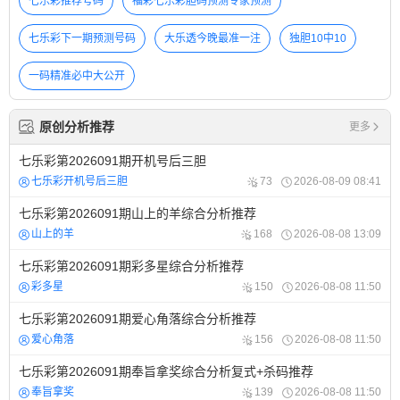
七乐彩推荐号码
福彩七乐彩胆码预测专家预测
七乐彩下一期预测号码
大乐透今晚最准一注
独胆10中10
一码精准必中大公开
原创分析推荐
更多
七乐彩第2026091期开机号后三胆
七乐彩开机号后三胆
73
2026-08-09 08:41
七乐彩第2026091期山上的羊综合分析推荐
山上的羊
168
2026-08-08 13:09
七乐彩第2026091期彩多星综合分析推荐
彩多星
150
2026-08-08 11:50
七乐彩第2026091期爱心角落综合分析推荐
爱心角落
156
2026-08-08 11:50
七乐彩第2026091期奉旨拿奖综合分析复式+杀码推荐
奉旨拿奖
139
2026-08-08 11:50