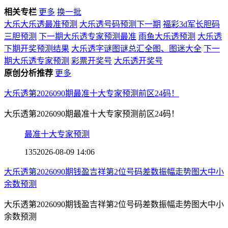
相关专栏
更多
换一批
大乐大乐透最准预测
大乐透号码预测下一期
福彩3d军长胆码
三胆预测
下一期大乐透专家预测最准
雨鱼大乐透预测
大乐透
下期开奖预测结果
大乐透字谜图谜总汇全图、图迷大全
下一
期大乐透专家预测
彩票开奖号
大乐透开奖号
原创分析推荐
更多
大乐透第2026090期最准十大专家预测前区24码！
大乐透第2026090期最准十大专家预测前区24码！
最准十大专家预测
135
2026-08-09 14:06
大乐透第2026090期钱盈吉祥第2位号码差数振幅走势图大中小
余数预测
大乐透第2026090期钱盈吉祥第2位号码差数振幅走势图大中小
余数预测