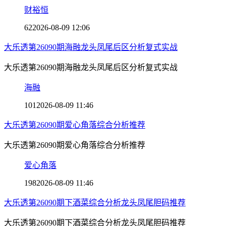
财裕恒
62
2026-08-09 12:06
大乐透第26090期海融龙头凤尾后区分析复式实战
大乐透第26090期海融龙头凤尾后区分析复式实战
海融
101
2026-08-09 11:46
大乐透第26090期爱心角落综合分析推荐
大乐透第26090期爱心角落综合分析推荐
爱心角落
198
2026-08-09 11:46
大乐透第26090期下酒菜综合分析龙头凤尾胆码推荐
大乐透第26090期下酒菜综合分析龙头凤尾胆码推荐