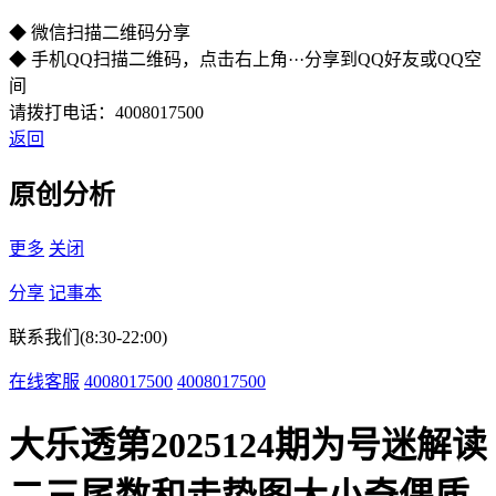
◆ 微信扫描二维码分享
◆ 手机QQ扫描二维码，点击右上角···分享到QQ好友或QQ空
间
请拨打电话：4008017500
返回
原创分析
更多
关闭
分享
记事本
联系我们(8:30-22:00)
在线客服
4008017500
4008017500
大乐透第2025124期为号迷解读