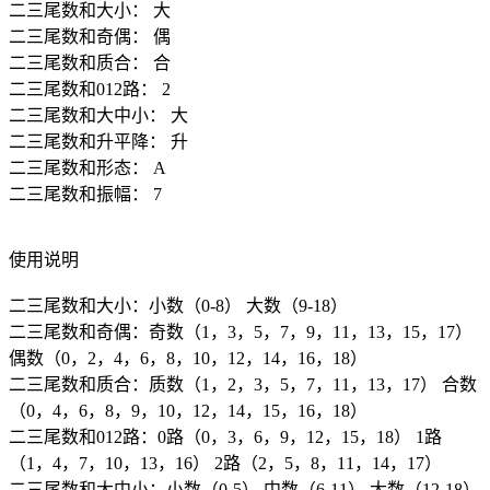
二三尾数和大小： 大
二三尾数和奇偶： 偶
二三尾数和质合： 合
二三尾数和012路： 2
二三尾数和大中小： 大
二三尾数和升平降： 升
二三尾数和形态： A
二三尾数和振幅： 7
使用说明
二三尾数和大小：小数（0-8） 大数（9-18）
二三尾数和奇偶：奇数（1，3，5，7，9，11，13，15，17）
偶数（0，2，4，6，8，10，12，14，16，18）
二三尾数和质合：质数（1，2，3，5，7，11，13，17） 合数
（0，4，6，8，9，10，12，14，15，16，18）
二三尾数和012路：0路（0，3，6，9，12，15，18） 1路
（1，4，7，10，13，16） 2路（2，5，8，11，14，17）
二三尾数和大中小：小数（0-5） 中数（6-11） 大数（12-18）