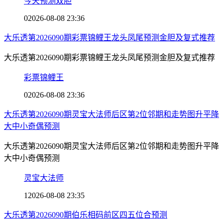
今天预测双胆
0
2026-08-08 23:36
大乐透第2026090期彩票锦鲤王龙头凤尾预测金胆及复式推荐
大乐透第2026090期彩票锦鲤王龙头凤尾预测金胆及复式推荐
彩票锦鲤王
0
2026-08-08 23:36
大乐透第2026090期灵宝大法师后区第2位邻期和走势图升平降
大中小奇偶预测
大乐透第2026090期灵宝大法师后区第2位邻期和走势图升平降
大中小奇偶预测
灵宝大法师
1
2026-08-08 23:35
大乐透第2026090期伯乐相码前区四五位合预测