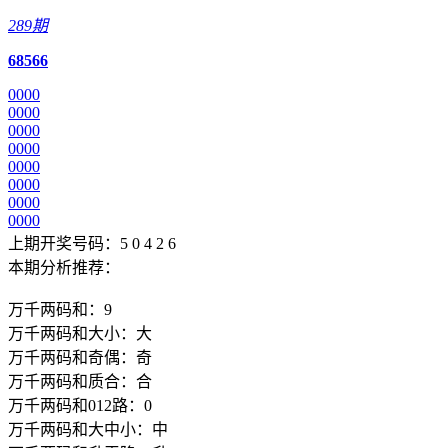
289期
6
8
5
6
6
0
0
0
0
0
0
0
0
0
0
0
0
0
0
0
0
0
0
0
0
0
0
0
0
0
0
0
0
0
0
0
0
上期开奖号码：5 0 4 2 6
本期分析推荐：
万千两码和：9
万千两码和大小：大
万千两码和奇偶：奇
万千两码和质合：合
万千两码和012路：0
万千两码和大中小：中