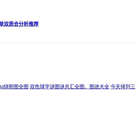
小单双质合分析推荐
3d绕胆图全图
双色球字谜图谜总汇全图、图迷大全
今天排列三