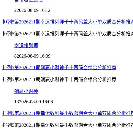
2
2026-08-09 16:12
排列5第2026211期幸运排列师千十两码差大小单双质合分析推
排列5第2026211期幸运排列师千十两码差大小单双质合分析推
幸运排列师
8
2026-08-09 16:09
排列5第2026211期躺赢小财神千十两码合综合分析推荐
排列5第2026211期躺赢小财神千十两码合综合分析推荐
躺赢小财神
13
2026-08-09 16:06
排列5第2026211期幸运数列最小数邻期合大小单双质合分析推
排列5第2026211期幸运数列最小数邻期合大小单双质合分析推