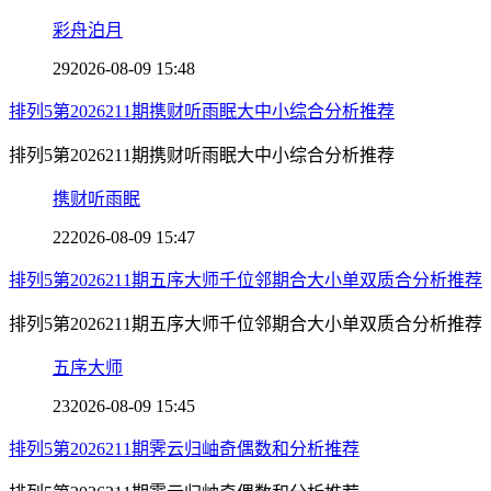
彩舟泊月
29
2026-08-09 15:48
排列5第2026211期携财听雨眠大中小综合分析推荐
排列5第2026211期携财听雨眠大中小综合分析推荐
携财听雨眠
22
2026-08-09 15:47
排列5第2026211期五序大师千位邻期合大小单双质合分析推荐
排列5第2026211期五序大师千位邻期合大小单双质合分析推荐
五序大师
23
2026-08-09 15:45
排列5第2026211期霁云归岫奇偶数和分析推荐