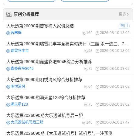
原创分析推荐
更多
大乐透第26090期苦寒梅大家谈总结
热门
苦寒梅
169
2026-08-10 18:02
大乐透第26090期瑞雪兆丰年竞猜实时统计（三胆 杀一选三、7+3）
瑞雪兆丰年
98
2026-08-10 18:02
大乐透第26090期鑫盛彩吧8045综合分析推荐
鑫盛彩吧8045
72
2026-08-10 18:02
大乐透第26090期明悦清风综合分析推荐
明悦清风
64
2026-08-10 18:02
大乐透第26090期满天星123综合分析推荐
满天星123
75
2026-08-10 18:02
大乐透第2026090期大乐透试机号后三胆
大乐透试机号后三胆
146
2026-08-10 17:47
大乐透第2026090期【大乐透试机号】试机号与一注预测