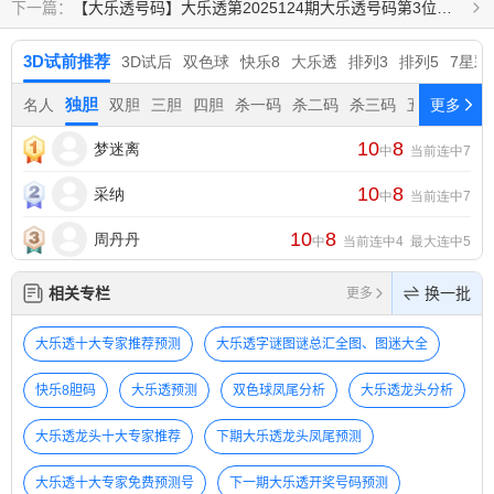
【大乐透号码】大乐透第2025124期大乐透号码第3位组选遗漏尾数走势图大小奇偶质合012路预测
相关专栏
换一批
更多
大乐透十大专家推荐预测
大乐透字谜图谜总汇全图、图迷大全
快乐8胆码
大乐透预测
双色球凤尾分析
大乐透龙头分析
大乐透龙头十大专家推荐
下期大乐透龙头凤尾预测
大乐透十大专家免费预测号
下一期大乐透开奖号码预测