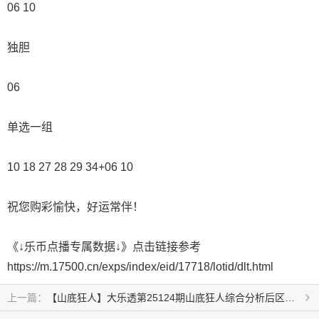
06 10
独胆
06
单选一组
10 18 27 28 29 34+06 10
祝您购彩愉快，好运常伴！
《↓乐币点播专属数据↓》点击链接参考
https://m.17500.cn/exps/index/eid/17718/lotid/dlt.html
【山底狂人】大乐透第25124期山底狂人综合分析后区胆码推荐