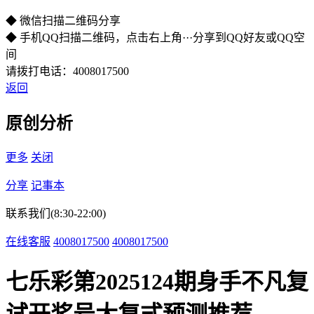
◆ 微信扫描二维码分享
◆ 手机QQ扫描二维码，点击右上角···分享到QQ好友或QQ空
间
请拨打电话：4008017500
返回
原创分析
更多
关闭
分享
记事本
联系我们(8:30-22:00)
在线客服
4008017500
4008017500
七乐彩第2025124期身手不凡复