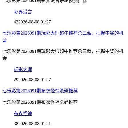
七乐彩第2026091期彩界谎言杀尾预测推荐
彩界谎言
42
2026-08-08 01:27
七乐彩第2026091期玩彩大师超牛推荐杀三蓝，把握中奖的机
会
七乐彩第2026091期玩彩大师超牛推荐杀三蓝，把握中奖的机
会
玩彩大师
29
2026-08-08 01:27
七乐彩第2026091期布衣怪神杀码推荐
七乐彩第2026091期布衣怪神杀码推荐
布衣怪神
38
2026-08-08 01:21