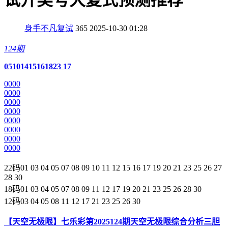
试开奖号大复式预测推荐
身手不凡复试
365
2025-10-30 01:28
124期
05
10
14
15
16
18
23
17
0
0
0
0
0
0
0
0
0
0
0
0
0
0
0
0
0
0
0
0
0
0
0
0
0
0
0
0
0
0
0
0
22码01 03 04 05 07 08 09 10 11 12 15 16 17 19 20 21 23 25 26 27
28 30
18码01 03 04 05 07 08 09 11 12 17 19 20 21 23 25 26 28 30
12码03 04 05 08 11 12 17 21 23 25 26 30
【天空无极限】七乐彩第2025124期天空无极限综合分析三胆