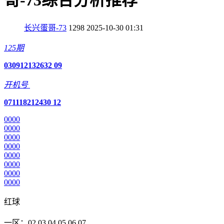
哥-73综合分析推荐
长兴蛋哥-73
1298
2025-10-30 01:31
125期
03
09
12
13
26
32
09
开机号
07
11
18
21
24
30
12
0
0
0
0
0
0
0
0
0
0
0
0
0
0
0
0
0
0
0
0
0
0
0
0
0
0
0
0
0
0
0
0
红球
一区：02 03 04 05 06 07