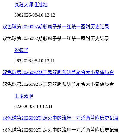
疯狂大师准准准
308
2026-08-10 12:12
双色球第2026092期彩疯子杀一红杀一蓝附历史记录
双色球第2026092期彩疯子杀一红杀一蓝附历史记录
彩疯子
283
2026-08-10 12:11
双色球第2026092期王鬼双胆预测首尾合大小奇偶质合
双色球第2026092期王鬼双胆预测首尾合大小奇偶质合
王鬼双胆
62
2026-08-10 12:11
双色球第2026092期烟火中的流年一刀杀两蓝附历史记录
双色球第2026092期烟火中的流年一刀杀两蓝附历史记录