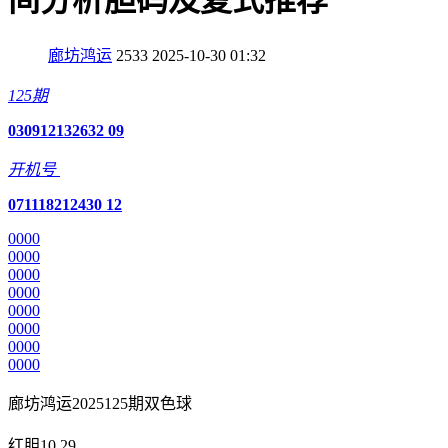
间分析胆码及复式推荐
廊坊鸿运
2533
2025-10-30 01:32
125期
03
09
12
13
26
32
09
开机号
07
11
18
21
24
30
12
0
0
0
0
0
0
0
0
0
0
0
0
0
0
0
0
0
0
0
0
0
0
0
0
0
0
0
0
0
0
0
0
廊坊鸿运2025125期双色球
红胆10 29