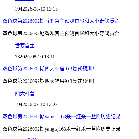
194
2026-08-10 13:13
双色球第2026092期香寒宫主预测首尾和大小奇偶质合
双色球第2026092期香寒宫主预测首尾和大小奇偶质合
香寒宫主
53
2026-08-10 13:11
双色球第2026092期四大神兽9+3复式预测！
双色球第2026092期四大神兽9+3复式预测！
四大神兽
194
2026-08-10 12:27
双色球第2026092期yangtsj163杀一红杀一蓝附历史记录
双色球第2026092期yangtsj163杀一红杀一蓝附历史记录