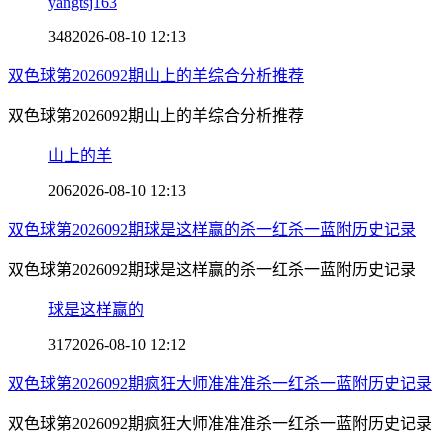
yangtsj163
348
2026-08-10 12:13
双色球第2026092期山上的羊综合分析推荐
双色球第2026092期山上的羊综合分析推荐
山上的羊
206
2026-08-10 12:13
双色球第2026092期球是这样赢的杀一红杀一蓝附历史记录
双色球第2026092期球是这样赢的杀一红杀一蓝附历史记录
球是这样赢的
317
2026-08-10 12:12
双色球第2026092期疯狂大师准准准杀一红杀一蓝附历史记录
双色球第2026092期疯狂大师准准准杀一红杀一蓝附历史记录