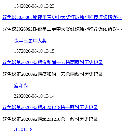
154
2026-08-10 13:23
双色球2026092期夜半三更中大奖红球独胆推荐连续错误~~
双色球2026092期夜半三更中大奖红球独胆推荐连续错误~~
夜半三更中大奖
157
2026-08-10 13:15
双色球第2026092期瘦和尚一刀杀两蓝附历史记录
双色球第2026092期瘦和尚一刀杀两蓝附历史记录
瘦和尚
220
2026-08-10 13:14
双色球第2026092期zb201218杀一蓝附历史记录
双色球第2026092期zb201218杀一蓝附历史记录
zb201218