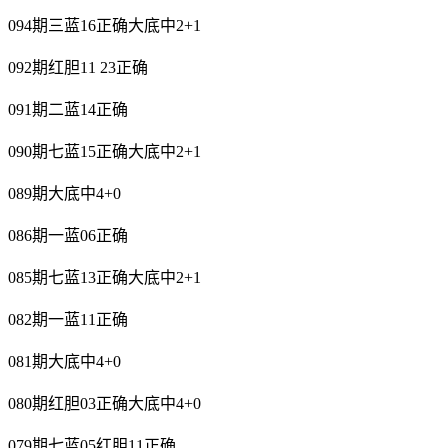
094期三蓝16正确大底中2+1
092期红胆11 23正确
091期二蓝14正确
090期七蓝15正确大底中2+1
089期大底中4+0
086期一蓝06正确
085期七蓝13正确大底中2+1
082期一蓝11正确
081期大底中4+0
080期红胆03正确大底中4+0
079期七蓝05红胆11正确