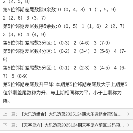
2（2，5，8）
第5位邻期差尾数除4余数: 0（0，4，8） 1（1，5，9）
2（2，6） 3（3，7）
第5位邻期差尾数除5余数: 0（0，5） 1（1，6） 2（2，7）
3（3，8） 4（4，9）
第5位邻期差尾数3分区: 1（0-3） 2（4-6） 3（7-9）
第5位邻期差尾数4分区: 1（0-2） 2（3-4） 3（5-6） 4（7-
9）
第5位邻期差尾数5分区: 1（0-1） 2（2-3） 3（4-5） 4（6-
7） 5（8-9）
第5位邻期差尾数升平降: 本期第5位邻期差尾数大于上期第5
位邻期差尾数称为升，与上期相同称为平，小于上期称为
降。
【大乐透组合】大乐透第2025124期大乐透组合第5位定位遗漏走势图大小奇偶质合012路预测
【天宇鬼六】大乐透第2025124期天宇鬼六前区12码预测！