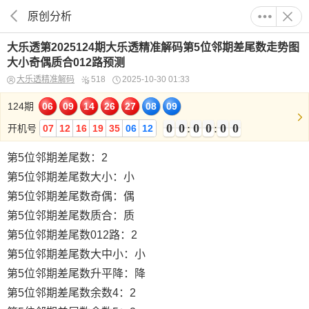
原创分析
大乐透第2025124期大乐透精准解码第5位邻期差尾数走势图
大小奇偶质合012路预测
大乐透精准解码
518
2025-10-30 01:33
124期
06
09
14
26
27
08
09
0
0
0
0
0
0
0
0
0
0
0
0
0
0
0
0
0
0
0
0
0
0
0
0
开机号
07
12
16
19
35
06
12
第5位邻期差尾数：2
第5位邻期差尾数大小：小
第5位邻期差尾数奇偶：偶
第5位邻期差尾数质合：质
第5位邻期差尾数012路：2
第5位邻期差尾数大中小：小
第5位邻期差尾数升平降：降
第5位邻期差尾数余数4：2