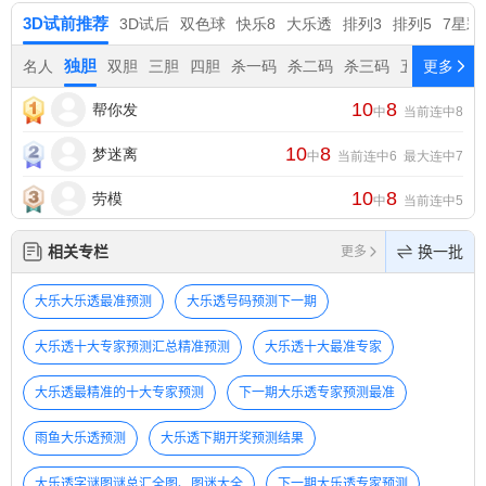
相关专栏
换一批
更多
大乐大乐透最准预测
大乐透号码预测下一期
大乐透十大专家预测汇总精准预测
大乐透十大最准专家
大乐透最精准的十大专家预测
下一期大乐透专家预测最准
雨鱼大乐透预测
大乐透下期开奖预测结果
大乐透字谜图谜总汇全图、图迷大全
下一期大乐透专家预测