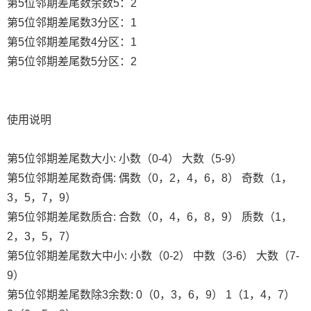
第5位邻期差尾数余数5：2
第5位邻期差尾数3分区：1
第5位邻期差尾数4分区：1
第5位邻期差尾数5分区：2
使用说明
第5位邻期差尾数大小: 小数（0-4） 大数（5-9）
第5位邻期差尾数奇偶: 偶数（0，2，4，6，8） 奇数（1，
3，5，7，9）
第5位邻期差尾数质合: 合数（0，4，6，8，9） 质数（1，
2，3，5，7）
第5位邻期差尾数大中小: 小数（0-2） 中数（3-6） 大数（7-
9）
第5位邻期差尾数除3余数: 0（0，3，6，9） 1（1，4，7）