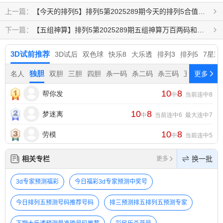
【今天的排列5】排列5第2025289期今天的排列5合值邻期差大小单双质合分析推荐
【五组神算】排列5第2025289期五组神算万百两码和综合分析推荐
相关专栏
换一批
更多
3d专家预测福彩
今日福彩3d专家预测中奖号
今日排列五预测号码推荐号码
排三预测排五排列五预测专家