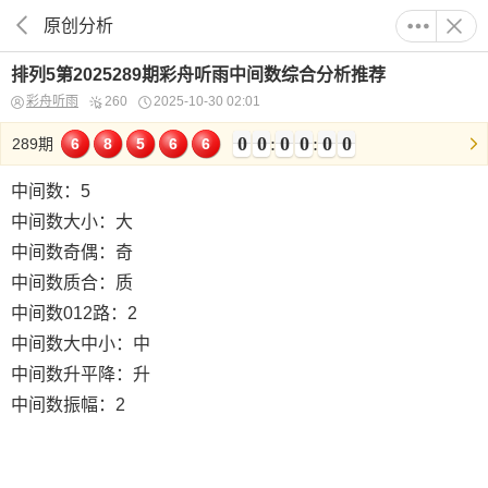
原创分析
排列5第2025289期彩舟听雨中间数综合分析推荐
彩舟听雨
260
2025-10-30 02:01
0
0
0
0
0
0
0
0
0
0
0
0
0
0
0
0
0
0
0
0
0
0
0
0
289期
6
8
5
6
6
中间数：5
中间数大小：大
中间数奇偶：奇
中间数质合：质
中间数012路：2
中间数大中小：中
中间数升平降：升
中间数振幅：2