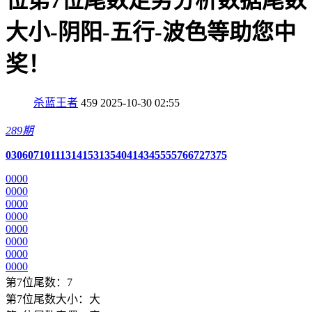
位第7位尾数走势分析数据尾数
大小-阴阳-五行-波色等助您中
奖！
杀蓝王者
459
2025-10-30 02:55
289期
03
06
07
10
11
13
14
15
31
35
40
41
43
45
55
57
66
72
73
75
0
0
0
0
0
0
0
0
0
0
0
0
0
0
0
0
0
0
0
0
0
0
0
0
0
0
0
0
0
0
0
0
第7位尾数：7
第7位尾数大小：大