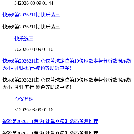
34
2026-08-09 01:44
快乐8第2026211期快乐选三
快乐8第2026211期快乐选三
快乐选三
76
2026-08-09 01:16
快乐8第2026211期心仪蓝球定位第19位尾数走势分析数据尾数
大小-阴阳-五行-波色等助您中奖！
快乐8第2026211期心仪蓝球定位第19位尾数走势分析数据尾数
大小-阴阳-五行-波色等助您中奖！
心仪蓝球
31
2026-08-09 01:16
福彩第2026211期快8计算器精准杀码预测推荐
福彩第2026211期快8计算器精准杀码预测推荐