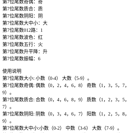
第7位尾数奇偶：奇
第7位尾数质合：质
第7位尾数阴阳：阴
第7位尾数大中小：大
第7位尾数012路：1
第7位尾数波色：红
第7位尾数五行：火
第7位尾数升平降：升
第7位尾数振幅：6
使用说明
第7位尾数大小: 小数（0-4） 大数（5-9）。
第7位尾数奇偶: 偶数（0，2，4，6，8） 奇数（1，3，5，7，
9）。
第7位尾数质合: 合数（0，4，6，8，9） 质数（1，2，3，5，
7）。
第7位尾数阴阳: 阴数（0，3，4，6，7） 阳数（1，2，5，8，
9）。
第7位尾数大中小:小数（0-2） 中数（3-6） 大数（7-9）。