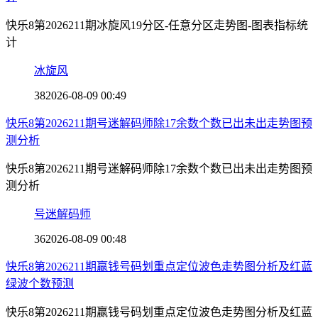
快乐8第2026211期冰旋风19分区-任意分区走势图-图表指标统
计
冰旋风
38
2026-08-09 00:49
快乐8第2026211期号迷解码师除17余数个数已出未出走势图预
测分析
快乐8第2026211期号迷解码师除17余数个数已出未出走势图预
测分析
号迷解码师
36
2026-08-09 00:48
快乐8第2026211期赢钱号码划重点定位波色走势图分析及红蓝
绿波个数预测
快乐8第2026211期赢钱号码划重点定位波色走势图分析及红蓝