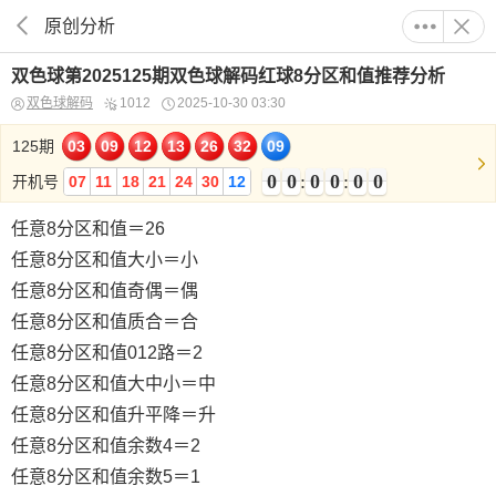
原创分析
双色球第2025125期双色球解码红球8分区和值推荐分析
双色球解码
1012
2025-10-30 03:30
125期
03
09
12
13
26
32
09
0
0
0
0
0
0
0
0
0
0
0
0
0
0
0
0
0
0
0
0
0
0
0
0
开机号
07
11
18
21
24
30
12
任意8分区和值＝26
任意8分区和值大小＝小
任意8分区和值奇偶＝偶
任意8分区和值质合＝合
任意8分区和值012路＝2
任意8分区和值大中小＝中
任意8分区和值升平降＝升
任意8分区和值余数4＝2
任意8分区和值余数5＝1