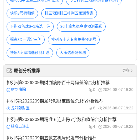
福彩3d中国胆王预测分析汇总
今日排列五预测号码推荐号码
快乐8号码和值
排三预测排五排列五预测专家
下期双色球6+1精选一注
3d十拿九稳今晚预测福彩
福彩3D一语定三胆
排列五十大专家免费预测号
快乐8专家精选预测汇总
大乐透杀码预测
原创分析推荐
更多
排列5第2026209期财到病除百十两码差综合分析推荐
财到病除
0
2026-08-07 19:30
排列5第2026209期龙吟献财宝四位杀1码分析推荐
龙吟献财宝
8
2026-08-07 19:22
排列5第2026209期精准五连击除7余数和值综合分析推荐
精准五连击
4
2026-08-07 19:22
排列5第2026209期五数玄机号码发布分析推荐