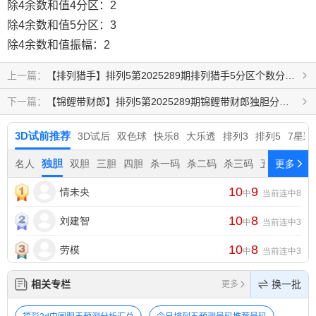
除4余数和值4分区：2
除4余数和值5分区：3
除4余数和值振幅：2
【排列猎手】排列5第2025289期排列猎手5分区个数分析推荐
【锦鲤带财郎】排列5第2025289期锦鲤带财郎独胆分析预测
相关专栏
换一批
更多