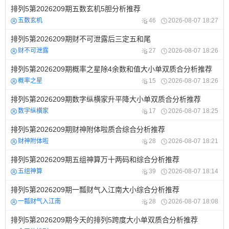
排列5第2026209期五数玄机5胆分析推荐
五数玄机
46
2026-08-07 18:27
排列5第2026209期财不可泄露后三定五和尾
财不可泄露
27
2026-08-07 18:26
排列5第2026209期概率之星除4余数和值大小单双质合分析推荐
概率之星
15
2026-08-07 18:26
排列5第2026209期数字纵横家升平降大小单双质合分析推荐
数字纵横家
17
2026-08-07 18:25
排列5第2026209期财神附体啦质合综合分析推荐
财神附体啦
28
2026-08-07 18:21
排列5第2026209期五组神算万十两码和综合分析推荐
五组神算
39
2026-08-07 18:14
排列5第2026209期一瓢财气入江南大小综合分析推荐
一瓢财气入江南
28
2026-08-07 18:08
排列5第2026209期今天的排列5跨度大小单双质合分析推荐