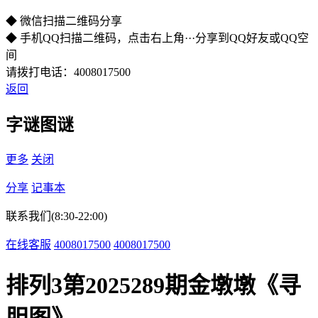
◆ 微信扫描二维码分享
◆ 手机QQ扫描二维码，点击右上角···分享到QQ好友或QQ空
间
请拨打电话：4008017500
返回
字谜图谜
更多
关闭
分享
记事本
联系我们(8:30-22:00)
在线客服
4008017500
4008017500
排列3第2025289期金墩墩《寻