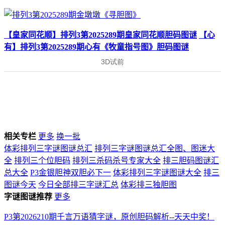
【皇家同花顺】排列3第2025289期皇家同花顺胆码图谜
【心
有】排列3第2025289期心有《牧童指号图》胆码图谜
相关专栏
更多
换一批
体彩排列三字谜图谜总汇
排列三字谜图谜总汇全图、图迷大
全
排列三个位胆码
排列三杀码杀号专家大全
排三胆码图谜汇
总大全
P3金银胆神双胆必下一
体彩排列三字谜图谜大全
排三
图谜今天
今日全部排三字谜汇总
体彩排三独胆图
字谜图谜推荐
更多
P3第2026210期千言万语猜字谜，原创胆码解析--天天中奖！