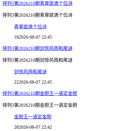
排列3第2026210期青翠欲滴个位诗
排列3第2026210期青翠欲滴个位诗
青翠欲滴个位诗
18
2026-08-07 22:45
排列3第2026210期剑惊风雨和尾谜
排列3第2026210期剑惊风雨和尾谜
剑惊风雨和尾谜
22
2026-08-07 22:45
排列3第2026210期金胆王一语定金胆
排列3第2026210期金胆王一语定金胆
金胆王一语定金胆
28
2026-08-07 22:42