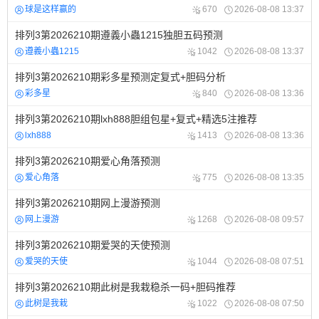
球是这样赢的
670
2026-08-08 13:37
排列3第2026210期遵義小蟲1215独胆五码预测
遵義小蟲1215
1042
2026-08-08 13:37
排列3第2026210期彩多星预测定复式+胆码分析
彩多星
840
2026-08-08 13:36
排列3第2026210期lxh888胆组包星+复式+精选5注推荐
lxh888
1413
2026-08-08 13:36
排列3第2026210期爱心角落预测
爱心角落
775
2026-08-08 13:35
排列3第2026210期网上漫游预测
网上漫游
1268
2026-08-08 09:57
排列3第2026210期爱哭的天使预测
爱哭的天使
1044
2026-08-08 07:51
排列3第2026210期此树是我栽稳杀一码+胆码推荐
此树是我栽
1022
2026-08-08 07:50