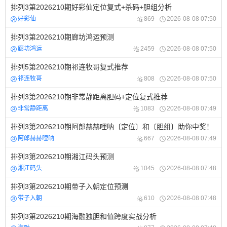
排列3第2026210期好彩仙定位复式+杀码+胆组分析
好彩仙
869
2026-08-08 07:50
排列3第2026210期廊坊鸿运预测
廊坊鸿运
2459
2026-08-08 07:50
排列5第2026210期祁连牧哥复式推荐
祁连牧哥
808
2026-08-08 07:50
排列3第2026210期非常静距离胆码+定位复式推荐
非常静距离
1083
2026-08-08 07:49
排列3第2026210期阿郎赫赫哩呐〔定位〕和〔胆组〕助你中奖！
阿郎赫赫哩呐
667
2026-08-08 07:49
排列3第2026210期湘江码头预测
湘江码头
1045
2026-08-08 07:48
排列3第2026210期带子入朝定位预测
带子入朝
610
2026-08-08 07:48
排列3第2026210期海融独胆和值跨度实战分析