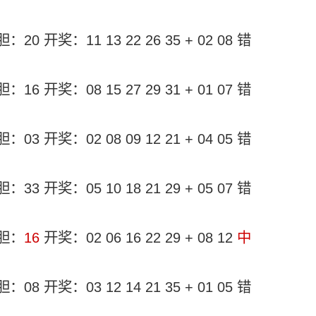
 开奖：11 13 22 26 35 + 02 08 错
 开奖：08 15 27 29 31 + 01 07 错
 开奖：02 08 09 12 21 + 04 05 错
 开奖：05 10 18 21 29 + 05 07 错
独胆：
16
开奖：02 06 16 22 29 + 08 12
中
 开奖：03 12 14 21 35 + 01 05 错