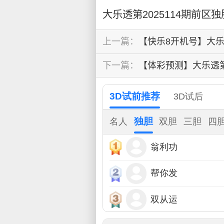
大乐透第2025114期前区
【快乐8开机号】大乐
【体彩预测】大乐透第