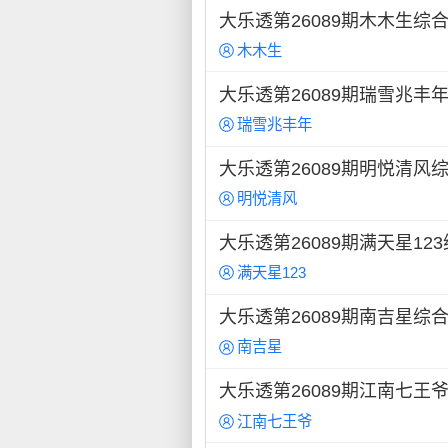
大乐透第26089期木木生综
木木生
大乐透第26089期瑞雪兆丰
瑞雪兆丰年
大乐透第26089期明悦清风
明悦清风
大乐透第26089期满天星12
满天星123
大乐透第26089期南吉星综
南吉星
大乐透第26089期江南七王
江南七王爷