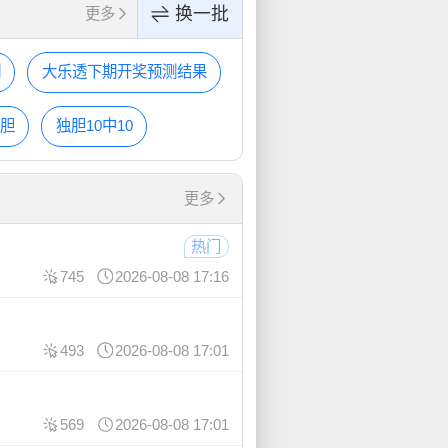
换一批
更多
测
大乐透下期开奖预测结果
胆
独胆10中10
更多
热门
745
2026-08-08 17:16
493
2026-08-08 17:01
569
2026-08-08 17:01