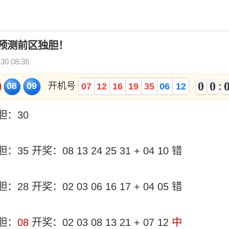
星预测前区独胆！
-30 08:36
0
0
0
0
0
0
0
0
08
09
开机号
07
12
16
19
35
06
12
胆：30
 开奖：08 13 24 25 31 + 04 10 错
 开奖：02 03 06 16 17 + 04 05 错
独胆：
08
开奖：02 03 08 13 21 + 07 12
中