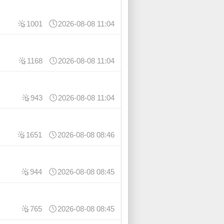
1001
2026-08-08 11:04
1168
2026-08-08 11:04
943
2026-08-08 11:04
1651
2026-08-08 08:46
944
2026-08-08 08:45
765
2026-08-08 08:45