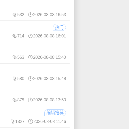
532
2026-08-08 16:53
热门
714
2026-08-08 16:01
563
2026-08-08 15:49
580
2026-08-08 15:49
879
2026-08-08 13:50
编辑推荐
1327
2026-08-08 11:46