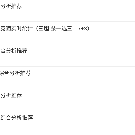
合分析推荐
年竞猜实时统计（三胆 杀一选三、7+3）
综合分析推荐
3综合分析推荐
合分析推荐
爷综合分析推荐