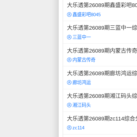
大乐透第26089期鑫盛彩吧8
鑫盛彩吧8045
大乐透第26089期三蓝中一
三蓝中一
大乐透第26089期内蒙古传
内蒙古传奇
大乐透第26089期廊坊鸿运
廊坊鸿运
大乐透第26089期湘江码头
湘江码头
大乐透第26089期zc114综
zc114