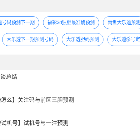
透号码预测下一期
福彩3d独胆最准确预测
雨鱼大乐透预
大乐透下一期预测号码
大乐透胆码预测
大乐透杀号定
家谈总结
乐透怎么】关注码与前区三胆预测
乐透试机号】试机号与一注预测