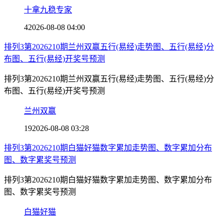
十拿九稳专家
4
2026-08-08 04:00
排列3第2026210期兰州双赢五行(易经)走势图、五行(易经)分
布图、五行(易经)开奖号预测
排列3第2026210期兰州双赢五行(易经)走势图、五行(易经)分
布图、五行(易经)开奖号预测
兰州双赢
19
2026-08-08 03:28
排列3第2026210期白猫好猫数字累加走势图、数字累加分布
图、数字累奖号预测
排列3第2026210期白猫好猫数字累加走势图、数字累加分布
图、数字累奖号预测
白猫好猫