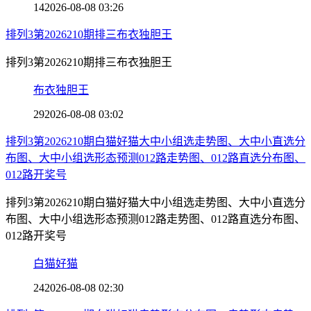
14
2026-08-08 03:26
排列3第2026210期排三布衣独胆王
排列3第2026210期排三布衣独胆王
布衣独胆王
29
2026-08-08 03:02
排列3第2026210期白猫好猫大中小组选走势图、大中小直选分
布图、大中小组选形态预测012路走势图、012路直选分布图、
012路开奖号
排列3第2026210期白猫好猫大中小组选走势图、大中小直选分
布图、大中小组选形态预测012路走势图、012路直选分布图、
012路开奖号
白猫好猫
24
2026-08-08 02:30