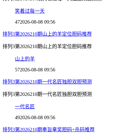
笑着过每一天
47
2026-08-08 09:56
排列3第2026210期山上的羊定位胆码推荐
排列3第2026210期山上的羊定位胆码推荐
山上的羊
57
2026-08-08 09:56
排列3第2026210期一代名匠独胆双胆预测
排列3第2026210期一代名匠独胆双胆预测
一代名匠
49
2026-08-08 09:56
排列3第2026210期奉旨拿奖胆码+杀码推荐