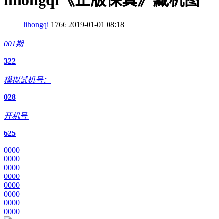
lihongqi《正版保真》藏机图
lihongqi
1766
2019-01-01 08:18
001期
3
2
2
模拟试机号：
0
2
8
开机号
6
2
5
0
0
0
0
0
0
0
0
0
0
0
0
0
0
0
0
0
0
0
0
0
0
0
0
0
0
0
0
0
0
0
0