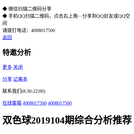
◆ 微信扫描二维码分享
◆ 手机QQ扫描二维码，点击右上角···分享到QQ好友或QQ空
间
请拨打电话：4008017500
返回
特邀分析
更多
关闭
分享
记事本
联系我们(8:30-22:00)
在线客服
4008017500
4008017500
双色球2019104期综合分析推荐