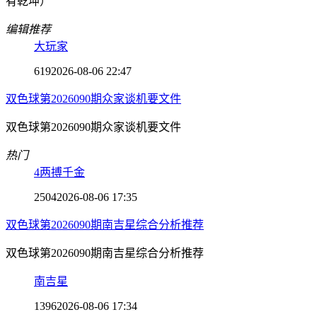
有乾坤）
编辑推荐
大玩家
619
2026-08-06 22:47
双色球第2026090期众家谈机要文件
双色球第2026090期众家谈机要文件
热门
4两搏千金
2504
2026-08-06 17:35
双色球第2026090期南吉星综合分析推荐
双色球第2026090期南吉星综合分析推荐
南吉星
1396
2026-08-06 17:34