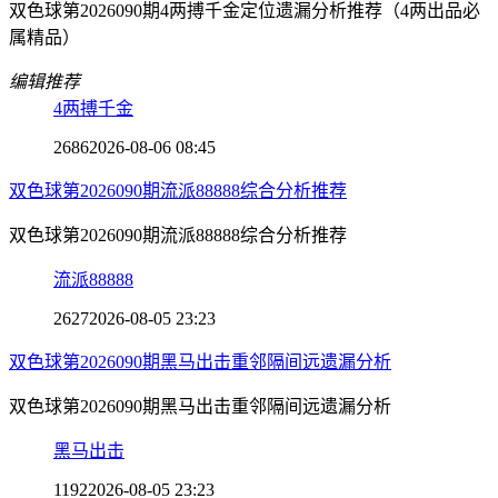
双色球第2026090期4两搏千金定位遗漏分析推荐（4两出品必
属精品）
编辑推荐
4两搏千金
2686
2026-08-06 08:45
双色球第2026090期流派88888综合分析推荐
双色球第2026090期流派88888综合分析推荐
流派88888
2627
2026-08-05 23:23
双色球第2026090期黑马出击重邻隔间远遗漏分析
双色球第2026090期黑马出击重邻隔间远遗漏分析
黑马出击
1192
2026-08-05 23:23