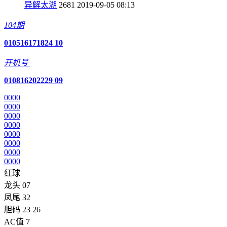
异解太湖
2681
2019-09-05 08:13
104期
01
05
16
17
18
24
10
开机号
01
08
16
20
22
29
09
0
0
0
0
0
0
0
0
0
0
0
0
0
0
0
0
0
0
0
0
0
0
0
0
0
0
0
0
0
0
0
0
红球
龙头 07
凤尾 32
胆码 23 26
AC值 7