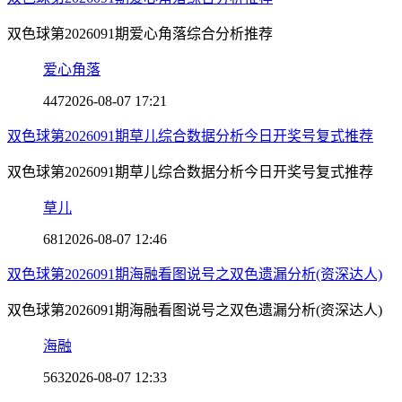
双色球第2026091期爱心角落综合分析推荐
爱心角落
447
2026-08-07 17:21
双色球第2026091期草儿综合数据分析今日开奖号复式推荐
双色球第2026091期草儿综合数据分析今日开奖号复式推荐
草儿
681
2026-08-07 12:46
双色球第2026091期海融看图说号之双色遗漏分析(资深达人)
双色球第2026091期海融看图说号之双色遗漏分析(资深达人)
海融
563
2026-08-07 12:33