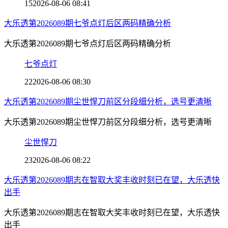
15
2026-08-06 08:41
大乐透第2026089期七爷点灯后区两码精确分析
大乐透第2026089期七爷点灯后区两码精确分析
七爷点灯
22
2026-08-06 08:30
大乐透第2026089期尘世悍刀前区分段细分析，选号更清晰
大乐透第2026089期尘世悍刀前区分段细分析，选号更清晰
尘世悍刀
23
2026-08-06 08:22
大乐透第2026089期志在智取大奖丰收时刻已在望，大乐透快
出手
大乐透第2026089期志在智取大奖丰收时刻已在望，大乐透快
出手