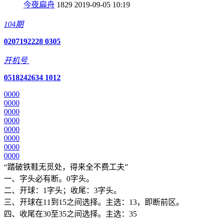
今夜扁舟
1829
2019-09-05 10:19
104期
02
07
19
22
28
03
05
开机号
05
18
24
26
34
10
12
0
0
0
0
0
0
0
0
0
0
0
0
0
0
0
0
0
0
0
0
0
0
0
0
0
0
0
0
0
0
0
0
“踏破铁鞋无觅处，得来全不费工夫”
一、字头必有断。0字头。
二、开球：1字头；收尾：3字头。
三、开球在11到15之间选择。主选：13，即断前区。
四、收尾在30至35之间选择。主选：35