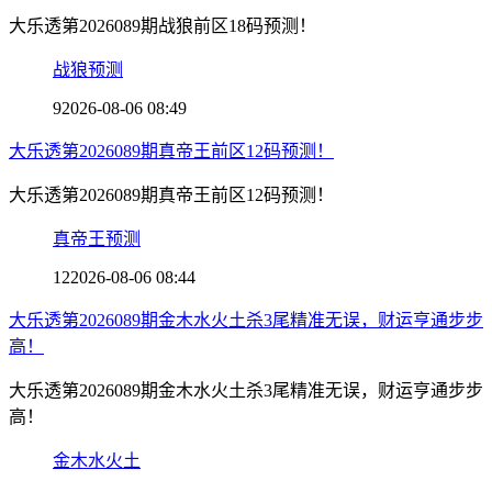
大乐透第2026089期战狼前区18码预测！
战狼预测
9
2026-08-06 08:49
大乐透第2026089期真帝王前区12码预测！
大乐透第2026089期真帝王前区12码预测！
真帝王预测
12
2026-08-06 08:44
大乐透第2026089期金木水火土杀3尾精准无误，财运亨通步步
高！
大乐透第2026089期金木水火土杀3尾精准无误，财运亨通步步
高！
金木水火土