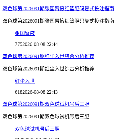
双色球第2026091期张国臂掖红篮胆码复式投注指南
双色球第2026091期张国臂掖红篮胆码复式投注指南
张国臂掖
775
2026-08-08 22:44
双色球第2026091期红尘入世综合分析推荐
双色球第2026091期红尘入世综合分析推荐
红尘入世
618
2026-08-08 22:43
双色球第2026091期双色球试机号后三胆
双色球第2026091期双色球试机号后三胆
双色球试机号后三胆