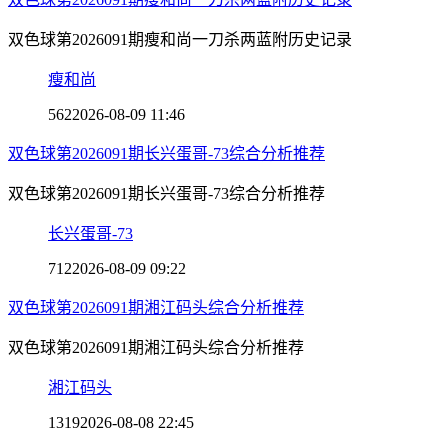
双色球第2026091期瘦和尚一刀杀两蓝附历史记录
瘦和尚
562
2026-08-09 11:46
双色球第2026091期长兴蛋哥-73综合分析推荐
双色球第2026091期长兴蛋哥-73综合分析推荐
长兴蛋哥-73
712
2026-08-09 09:22
双色球第2026091期湘江码头综合分析推荐
双色球第2026091期湘江码头综合分析推荐
湘江码头
1319
2026-08-08 22:45