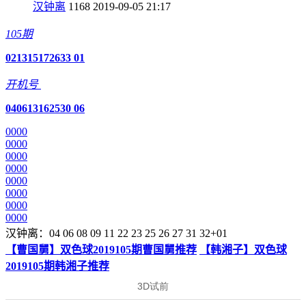
汉钟离
1168
2019-09-05 21:17
105期
02
13
15
17
26
33
01
开机号
04
06
13
16
25
30
06
0
0
0
0
0
0
0
0
0
0
0
0
0
0
0
0
0
0
0
0
0
0
0
0
0
0
0
0
0
0
0
0
汉钟离：04 06 08 09 11 22 23 25 26 27 31 32+01
【曹国舅】双色球2019105期曹国舅推荐
【韩湘子】双色球
2019105期韩湘子推荐