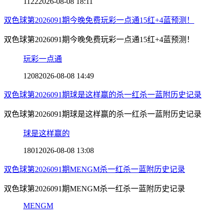
1122
2026-08-08 18:11
双色球第2026091期今晚免费玩彩一点通15红+4蓝预测！
双色球第2026091期今晚免费玩彩一点通15红+4蓝预测！
玩彩一点通
1208
2026-08-08 14:49
双色球第2026091期球是这样赢的杀一红杀一蓝附历史记录
双色球第2026091期球是这样赢的杀一红杀一蓝附历史记录
球是这样赢的
1801
2026-08-08 13:08
双色球第2026091期MENGM杀一红杀一蓝附历史记录
双色球第2026091期MENGM杀一红杀一蓝附历史记录
MENGM