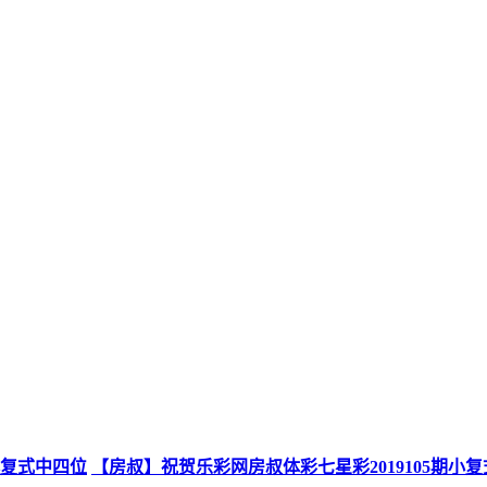
小复式中四位
【房叔】祝贺乐彩网房叔体彩七星彩2019105期小